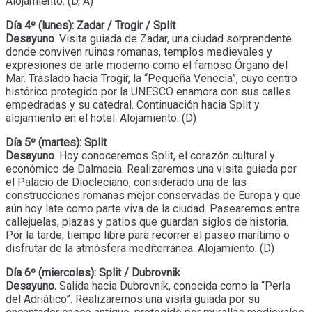
Alojamiento. (D, A)
Día 4º (lunes): Zadar / Trogir / Split
Desayuno
. Visita guiada de Zadar, una ciudad sorprendente
donde conviven ruinas romanas, templos medievales y
expresiones de arte moderno como el famoso Órgano del
Mar. Traslado hacia Trogir, la “Pequeña Venecia”, cuyo centro
histórico protegido por la UNESCO enamora con sus calles
empedradas y su catedral. Continuación hacia Split y
alojamiento en el hotel. Alojamiento. (D)
Día 5º (martes): Split
Desayuno
. Hoy conoceremos Split, el corazón cultural y
económico de Dalmacia. Realizaremos una visita guiada por
el Palacio de Diocleciano, considerado una de las
construcciones romanas mejor conservadas de Europa y que
aún hoy late como parte viva de la ciudad. Pasearemos entre
callejuelas, plazas y patios que guardan siglos de historia.
Por la tarde, tiempo libre para recorrer el paseo marítimo o
disfrutar de la atmósfera mediterránea. Alojamiento. (D)
Día 6º (miercoles): Split / Dubrovnik
Desayuno.
Salida hacia Dubrovnik, conocida como la “Perla
del Adriático”. Realizaremos una visita guiada por su