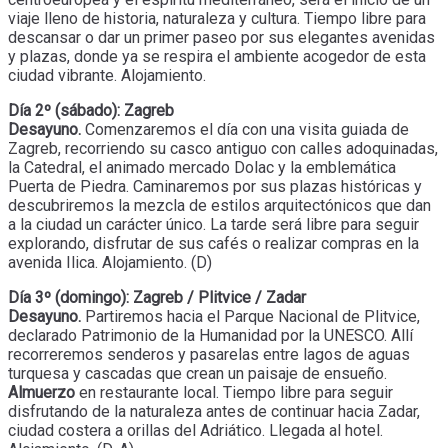
viaje lleno de historia, naturaleza y cultura. Tiempo libre para
descansar o dar un primer paseo por sus elegantes avenidas
y plazas, donde ya se respira el ambiente acogedor de esta
ciudad vibrante. Alojamiento.
Día 2º (sábado): Zagreb
Desayuno.
Comenzaremos el día con una visita guiada de
Zagreb, recorriendo su casco antiguo con calles adoquinadas,
la Catedral, el animado mercado Dolac y la emblemática
Puerta de Piedra. Caminaremos por sus plazas históricas y
descubriremos la mezcla de estilos arquitectónicos que dan
a la ciudad un carácter único. La tarde será libre para seguir
explorando, disfrutar de sus cafés o realizar compras en la
avenida Ilica. Alojamiento. (D)
Día 3º (domingo): Zagreb / Plitvice / Zadar
Desayuno.
Partiremos hacia el Parque Nacional de Plitvice,
declarado Patrimonio de la Humanidad por la UNESCO. Allí
recorreremos senderos y pasarelas entre lagos de aguas
turquesa y cascadas que crean un paisaje de ensueño.
Almuerzo
en restaurante local. Tiempo libre para seguir
disfrutando de la naturaleza antes de continuar hacia Zadar,
ciudad costera a orillas del Adriático. Llegada al hotel.