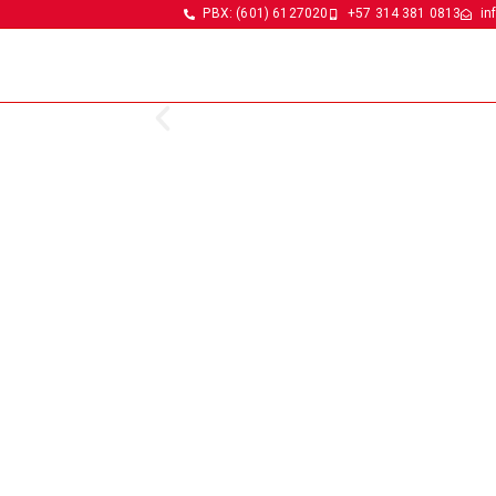
PBX: (601) 6127020
+57 314 381 0813
in