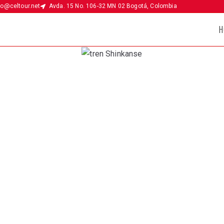
fo@celtour.net
Avda. 15 No. 106-32 MN 02 Bogotá, Colombia
H