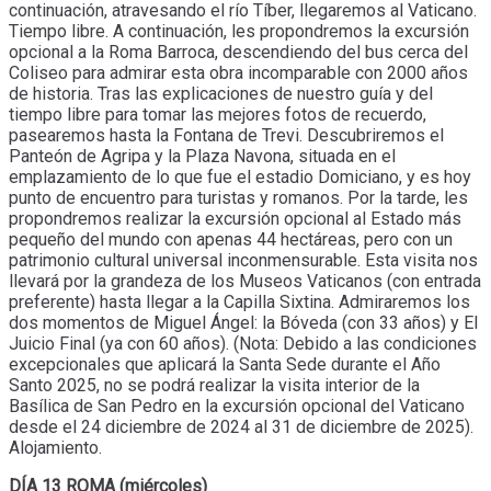
continuación, atravesando el río Tíber, llegaremos al Vaticano.
Tiempo libre. A continuación, les propondremos la excursión
opcional a la Roma Barroca, descendiendo del bus cerca del
Coliseo para admirar esta obra incomparable con 2000 años
de historia. Tras las explicaciones de nuestro guía y del
tiempo libre para tomar las mejores fotos de recuerdo,
pasearemos hasta la Fontana de Trevi. Descubriremos el
Panteón de Agripa y la Plaza Navona, situada en el
emplazamiento de lo que fue el estadio Domiciano, y es hoy
punto de encuentro para turistas y romanos. Por la tarde, les
propondremos realizar la excursión opcional al Estado más
pequeño del mundo con apenas 44 hectáreas, pero con un
patrimonio cultural universal inconmensurable. Esta visita nos
llevará por la grandeza de los Museos Vaticanos (con entrada
preferente) hasta llegar a la Capilla Sixtina. Admiraremos los
dos momentos de Miguel Ángel: la Bóveda (con 33 años) y El
Juicio Final (ya con 60 años). (Nota: Debido a las condiciones
excepcionales que aplicará la Santa Sede durante el Año
Santo 2025, no se podrá realizar la visita interior de la
Basílica de San Pedro en la excursión opcional del Vaticano
desde el 24 diciembre de 2024 al 31 de diciembre de 2025).
Alojamiento.
DÍA 13 ROMA (miércoles)