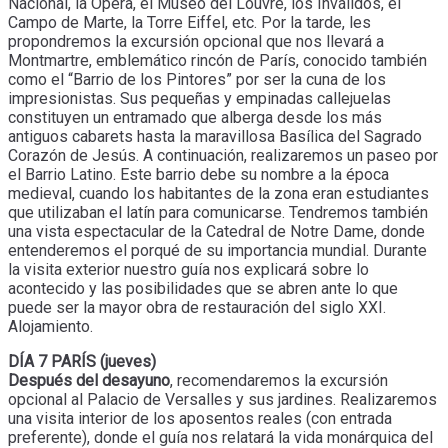
Nacional, la Ópera, el Museo del Louvre, los Inválidos, el
Campo de Marte, la Torre Eiffel, etc. Por la tarde, les
propondremos la excursión opcional que nos llevará a
Montmartre, emblemático rincón de París, conocido también
como el “Barrio de los Pintores” por ser la cuna de los
impresionistas. Sus pequeñas y empinadas callejuelas
constituyen un entramado que alberga desde los más
antiguos cabarets hasta la maravillosa Basílica del Sagrado
Corazón de Jesús. A continuación, realizaremos un paseo por
el Barrio Latino. Este barrio debe su nombre a la época
medieval, cuando los habitantes de la zona eran estudiantes
que utilizaban el latín para comunicarse. Tendremos también
una vista espectacular de la Catedral de Notre Dame, donde
entenderemos el porqué de su importancia mundial. Durante
la visita exterior nuestro guía nos explicará sobre lo
acontecido y las posibilidades que se abren ante lo que
puede ser la mayor obra de restauración del siglo XXI.
Alojamiento.
DÍA 7 PARÍS (jueves)
Después del desayuno
, recomendaremos la excursión
opcional al Palacio de Versalles y sus jardines. Realizaremos
una visita interior de los aposentos reales (con entrada
preferente), donde el guía nos relatará la vida monárquica del