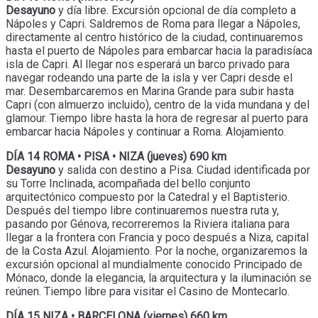
Desayuno
y día libre. Excursión opcional de día completo a
Nápoles y Capri. Saldremos de Roma para llegar a Nápoles,
directamente al centro histórico de la ciudad, continuaremos
hasta el puerto de Nápoles para embarcar hacia la paradisíaca
isla de Capri. Al llegar nos esperará un barco privado para
navegar rodeando una parte de la isla y ver Capri desde el
mar. Desembarcaremos en Marina Grande para subir hasta
Capri (con almuerzo incluido), centro de la vida mundana y del
glamour. Tiempo libre hasta la hora de regresar al puerto para
embarcar hacia Nápoles y continuar a Roma. Alojamiento.
DÍA 14 ROMA • PISA • NIZA (jueves) 690 km
Desayuno
y salida con destino a Pisa. Ciudad identificada por
su Torre Inclinada, acompañada del bello conjunto
arquitectónico compuesto por la Catedral y el Baptisterio.
Después del tiempo libre continuaremos nuestra ruta y,
pasando por Génova, recorreremos la Riviera italiana para
llegar a la frontera con Francia y poco después a Niza, capital
de la Costa Azul. Alojamiento. Por la noche, organizaremos la
excursión opcional al mundialmente conocido Principado de
Mónaco, donde la elegancia, la arquitectura y la iluminación se
reúnen. Tiempo libre para visitar el Casino de Montecarlo.
DÍA 15 NIZA • BARCELONA (viernes) 660 km