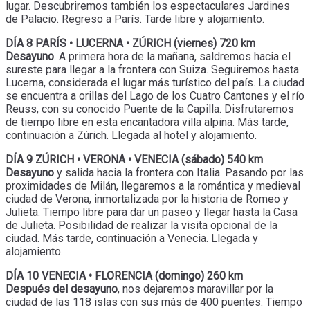
lugar. Descubriremos también los espectaculares Jardines
de Palacio. Regreso a París. Tarde libre y alojamiento.
DÍA 8 PARÍS • LUCERNA • ZÚRICH (viernes) 720 km
Desayuno
. A primera hora de la mañana, saldremos hacia el
sureste para llegar a la frontera con Suiza. Seguiremos hasta
Lucerna, considerada el lugar más turístico del país. La ciudad
se encuentra a orillas del Lago de los Cuatro Cantones y el río
Reuss, con su conocido Puente de la Capilla. Disfrutaremos
de tiempo libre en esta encantadora villa alpina. Más tarde,
continuación a Zúrich. Llegada al hotel y alojamiento.
DÍA 9 ZÚRICH • VERONA • VENECIA (sábado) 540 km
Desayuno
y salida hacia la frontera con Italia. Pasando por las
proximidades de Milán, llegaremos a la romántica y medieval
ciudad de Verona, inmortalizada por la historia de Romeo y
Julieta. Tiempo libre para dar un paseo y llegar hasta la Casa
de Julieta. Posibilidad de realizar la visita opcional de la
ciudad. Más tarde, continuación a Venecia. Llegada y
alojamiento.
DÍA 10 VENECIA • FLORENCIA (domingo) 260 km
Después del desayuno
, nos dejaremos maravillar por la
ciudad de las 118 islas con sus más de 400 puentes. Tiempo