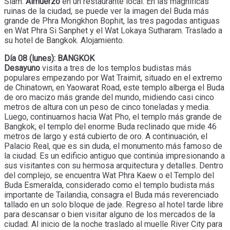
Siam.
Almuerzo
en un restaurante local. En las magníficas
ruinas de la ciudad, se puede ver la imagen del Buda más
grande de Phra Mongkhon Bophit, las tres pagodas antiguas
en Wat Phra Si Sanphet y el Wat Lokaya Sutharam. Traslado a
su hotel de Bangkok. Alojamiento.
Día 08 (lunes): BANGKOK
Desayuno
visita a tres de los templos budistas más
populares empezando por Wat Traimit, situado en el extremo
de Chinatown, en Yaowarat Road, este templo alberga el Buda
de oro macizo más grande del mundo, midiendo casi cinco
metros de altura con un peso de cinco toneladas y media.
Luego, continuamos hacia Wat Pho, el templo más grande de
Bangkok, el templo del enorme Buda reclinado que mide 46
metros de largo y está cubierto de oro. A continuación, el
Palacio Real, que es sin duda, el monumento más famoso de
la ciudad. Es un edificio antiguo que continúa impresionando a
sus visitantes con su hermosa arquitectura y detalles. Dentro
del complejo, se encuentra Wat Phra Kaew o el Templo del
Buda Esmeralda, considerado como el templo budista más
importante de Tailandia, consagra el Buda más reverenciado
tallado en un solo bloque de jade. Regreso al hotel tarde libre
para descansar o bien visitar alguno de los mercados de la
ciudad. Al inicio de la noche traslado al muelle River City para