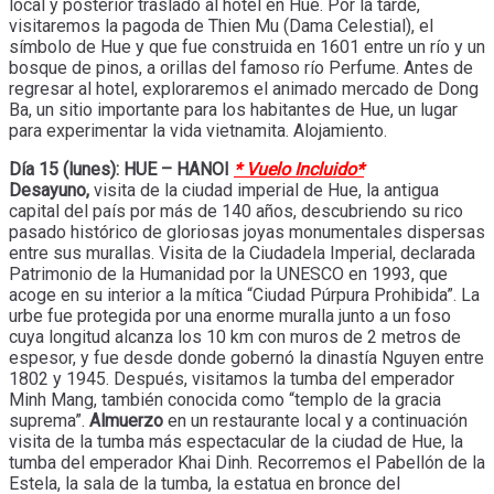
local y posterior traslado al hotel en Hue. Por la tarde,
visitaremos la pagoda de Thien Mu (Dama Celestial), el
símbolo de Hue y que fue construida en 1601 entre un río y un
bosque de pinos, a orillas del famoso río Perfume. Antes de
regresar al hotel, exploraremos el animado mercado de Dong
Ba, un sitio importante para los habitantes de Hue, un lugar
para experimentar la vida vietnamita. Alojamiento.
Día 15 (lunes): HUE – HANOI
* Vuelo Incluido*
Desayuno,
visita de la ciudad imperial de Hue, la antigua
capital del país por más de 140 años, descubriendo su rico
pasado histórico de gloriosas joyas monumentales dispersas
entre sus murallas. Visita de la Ciudadela Imperial, declarada
Patrimonio de la Humanidad por la UNESCO en 1993, que
acoge en su interior a la mítica “Ciudad Púrpura Prohibida”. La
urbe fue protegida por una enorme muralla junto a un foso
cuya longitud alcanza los 10 km con muros de 2 metros de
espesor, y fue desde donde gobernó la dinastía Nguyen entre
1802 y 1945. Después, visitamos la tumba del emperador
Minh Mang, también conocida como “templo de la gracia
suprema”.
Almuerzo
en un restaurante local y a continuación
visita de la tumba más espectacular de la ciudad de Hue, la
tumba del emperador Khai Dinh. Recorremos el Pabellón de la
Estela, la sala de la tumba, la estatua en bronce del