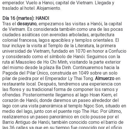
emperador. Vuelo a Hanoi, capital de Vietnam. Llegada y
traslado al hotel. Alojamiento.
Día 16 (martes): HANOI
Tras el
desayuno
, empezamos las visitas a Hanói, la capital
de Vietnam. Es considerada también como una de las pocas
ciudades asiáticas con avenidas arboladas, arquitectura
colonial francesa, lagos apacibles y templos orientales. El
tour incluye la visita al Templo de la Literatura, la primera
universidad de Vietnam, fundado en 1070 en honor a Confucio
y considerado como el símbolo de Hanói. Seguimos con la
ruta al Mausoleo de Ho Chi Minh, visitando la parte exterior
del mismo desde la plaza Ba Dinh. Continuaremos hacia la
Pagoda del Pilar Único, construida en 1049 sobre un solo
pilar de piedra por el Emperador Ly Thai Tong.
Almuerzo
en
restaurante local. Después, tendremos una experiencia con
las flores y su tradicional forma de componer los ramos y
ofrendas. Posteriormente llegamos al lago Hoan Kiem, el
corazón de Hanói, donde daremos un paseo alrededor del
lago con una vista panorámica al templo Ngoc Son, situado en
medio del lago, junto con el puente rojo The Huc. Por último,
realizaremos un paseo panorámico en ciclo pousse por el
Barrio Antiguo de Hanói, también conocido como el barrio de
las 36 calles ya que en su tiempo fue conocido por el oficio