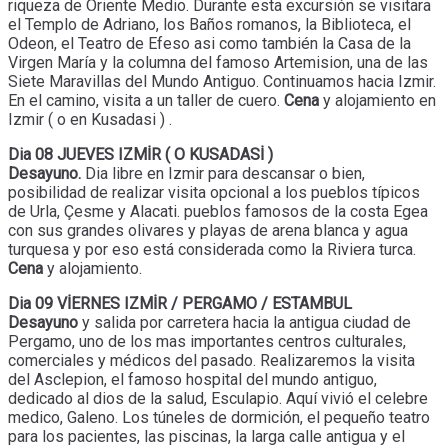
riqueza de Oriente Medio. Durante esta excursión se visitara
el Templo de Adriano, los Baños romanos, la Biblioteca, el
Odeon, el Teatro de Efeso asi como también la Casa de la
Virgen María y la columna del famoso Artemision, una de las
Siete Maravillas del Mundo Antiguo. Continuamos hacia Izmir.
En el camino, visita a un taller de cuero.
Cena
y alojamiento en
Izmir ( o en Kusadasi ) .
Dia 08 JUEVES IZMİR ( O KUSADASİ )
Desayuno.
Dia libre en Izmir para descansar o bien,
posibilidad de realizar visita opcional a los pueblos típicos
de Urla, Çesme y Alacati. pueblos famosos de la costa Egea
con sus grandes olivares y playas de arena blanca y agua
turquesa y por eso está considerada como la Riviera turca.
Cena
y alojamiento.
Dia 09 VİERNES IZMİR / PERGAMO / ESTAMBUL
Desayuno
y salida por carretera hacia la antigua ciudad de
Pergamo, uno de los mas importantes centros culturales,
comerciales y médicos del pasado. Realizaremos la visita
del Asclepion, el famoso hospital del mundo antiguo,
dedicado al dios de la salud, Esculapio. Aquí vivió el celebre
medico, Galeno. Los túneles de dormición, el pequeño teatro
para los pacientes, las piscinas, la larga calle antigua y el