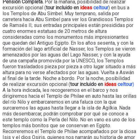
Pensión Completa.
Por la mañana, posibilidad de realizar
excursión opcional (
tour incluido en
ideas
celtour
) en bus a
los Templos de Abu Simbel. Muy temprano, salida por
carretera hacia Abu Simbel para ver los Grandiosos Templos
de Ramsés II; sus entradas principales están presididas por
cuatro enormes estatuas de 20 metros de altura
consideradas como los monumentos más impresionantes
que quedan del Antiguo Egipto. En los años sesenta, y con la
formación del lago artificial de Nasser, los Templos se vieron
amenazados por las aguas del Lago Nasser, y con la ayuda
de una campaña promovida por la UNESCO, los Templos
fueron trasladados pieza por pieza a otro lugar situado a más
altura para no verse afectados por las aguas. Vuelta a Aswán
al final de la tarde. Noche a bordo. Por la noche, posibilidad
de realizar excursión opcional (
tour incluido en
ideas
celtour
)
A la hora indicada, les recogeremos en el barco y nos
dirigiremos hacia el Templo de Philae en auto hasta las orillas
del río Nilo y embarcaremos en una faluca con la que
surcaremos las aguas hasta llegar a la isla de Agilkia. Nada
más desembarcar, podrán comprobar por qué se conoce a
este templo como la Perla del Nilo. No en vano es uno de los
templos más bonitos que se conservan en Egipto.
Recorreremos el Templo de Philae acompañados por la diosa
Isis y el dios Osiris, quienes nos narrarán su historia de amor