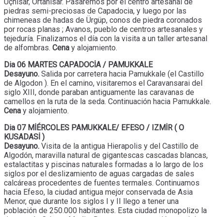
Uçhisar, Ortahisar. Pasaremos por el centro artesanal de
piedras semi-preciosas de Capadocia, y luego por las
chimeneas de hadas de Ürgüp, conos de piedra coronados
por rocas planas ; Avanos, pueblo de centros artesanales y
tejeduría. Finalizamos el día con la visita a un taller artesanal
de alfombras.
Cena
y alojamiento.
Dia 06 MARTES CAPADOCİA / PAMUKKALE
Desayuno.
Salida por carretera hacia Pamukkale (el Castillo
de Algodon ). En el camino, visitaremos el Caravansarai del
siglo XIII, donde paraban antiguamente las caravanas de
camellos en la ruta de la seda. Continuación hacia Pamukkale.
Cena
y alojamiento.
Dia 07 MİÉRCOLES PAMUKKALE/ EFESO / IZMİR ( O
KUSADASİ )
Desayuno.
Visita de la antigua Hierapolis y del Castillo de
Algodón, maravilla natural de gigantescas cascadas blancas,
estalactitas y piscinas naturales formadas a lo largo de los
siglos por el deslizamiento de aguas cargadas de sales
calcáreas procedentes de fuentes termales. Continuamos
hacia Efeso, la ciudad antigua mejor conservada de Asia
Menor, que durante los siglos I y II llego a tener una
población de 250.000 habitantes. Esta ciudad monopolizo la