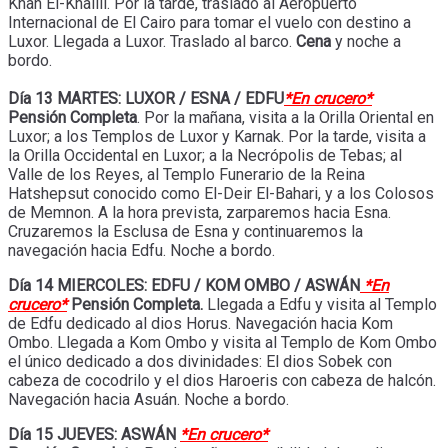
Khan El-Khalili. Por la tarde, traslado al Aeropuerto
Internacional de El Cairo para tomar el vuelo con destino a
Luxor. Llegada a Luxor. Traslado al barco.
Cena
y noche a
bordo.
Día 13 MARTES: LUXOR / ESNA / EDFU
*En crucero*
Pensión Completa
. Por la mañana, visita a la Orilla Oriental en
Luxor; a los Templos de Luxor y Karnak. Por la tarde, visita a
la Orilla Occidental en Luxor; a la Necrópolis de Tebas; al
Valle de los Reyes, al Templo Funerario de la Reina
Hatshepsut conocido como El-Deir El-Bahari, y a los Colosos
de Memnon. A la hora prevista, zarparemos hacia Esna.
Cruzaremos la Esclusa de Esna y continuaremos la
navegación hacia Edfu. Noche a bordo.
Día 14 MIERCOLES: EDFU / KOM OMBO / ASWÁN
*En
crucero*
Pensión Completa.
Llegada a Edfu y visita al Templo
de Edfu dedicado al dios Horus. Navegación hacia Kom
Ombo. Llegada a Kom Ombo y visita al Templo de Kom Ombo
el único dedicado a dos divinidades: El dios Sobek con
cabeza de cocodrilo y el dios Haroeris con cabeza de halcón.
Navegación hacia Asuán. Noche a bordo.
Día 15 JUEVES: ASWÁN
*En crucero*