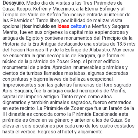
Desayuno
. Medio día de visitas a las Tres Pirámides de
Guiza; Keops, Kefrén y Micerinos, a la Eterna Esfinge y al
Templo del Valle de Kefrén “no incluye entrada al interior de
las Pirámides”. Tarde libre, posibilidad de realizar visita
opcional (
tour incluido en
ideas
celtour
) a Menfis y Saqqara.
Menfis, fue en sus orígenes la capital más esplendorosa y
antigua de Egipto y contiene monumentos del Principio de la
Historia de la Era Antigua destacando una estatua de 13.5 mts
del Faraón Ramsés II y de la Esfinge de Alabastro. Muy cerca
se encuentra la gran necrópolis de Saqqara, que forma el
núcleo de la pirámide de Zoser Step, el primer edificio
monumental de piedra. Aprecian innumerables pirámides y
cientos de tumbas llamadas mastabas, algunas decoradas
con pinturas y bajorrelieves de belleza excepcional.
Impresionantes son las galerías funerarias del toro sagrado
Apis. Saqqara, fue la antigua ciudad necrópolis de Menfis,
capital del imperio antiguo. Tanto reyes como altos
dignatarios y también animales sagrados, fueron enterrados
en este recinto. La Pirámide de Zoser que fue un faraón de la
III dinastía es conocida como la Pirámide Escalonada esta
pirámide es única en su género y anterior a las de Guiza. Se
eleva en seis escalones por cada uno de los cuatro costados
hasta el vértice. Regreso al hotel y alojamiento.