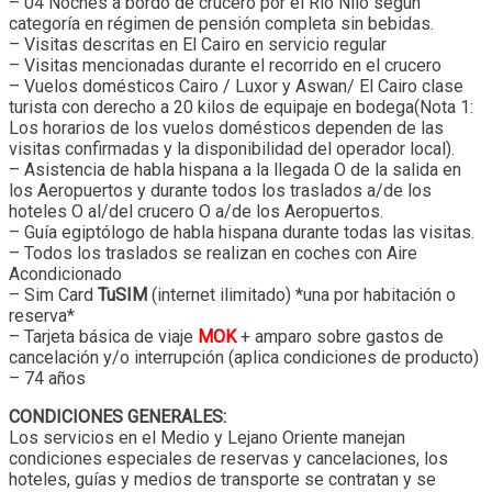
– 04 Noches a bordo de crucero por el Río Nilo según
categoría en régimen de pensión completa sin bebidas.
– Visitas descritas en El Cairo en servicio regular
– Visitas mencionadas durante el recorrido en el crucero
– Vuelos domésticos Cairo / Luxor y Aswan/ El Cairo clase
turista con derecho a 20 kilos de equipaje en bodega(Nota 1:
Los horarios de los vuelos domésticos dependen de las
visitas confirmadas y la disponibilidad del operador local).
– Asistencia de habla hispana a la llegada O de la salida en
los Aeropuertos y durante todos los traslados a/de los
hoteles O al/del crucero O a/de los Aeropuertos.
– Guía egiptólogo de habla hispana durante todas las visitas.
– Todos los traslados se realizan en coches con Aire
Acondicionado
– Sim Card
TuSIM
(internet ilimitado) *una por habitación o
reserva*
– Tarjeta básica de viaje
MOK
+ amparo sobre gastos de
cancelación y/o interrupción (aplica condiciones de producto)
– 74 años
CONDICIONES GENERALES:
Los servicios en el Medio y Lejano Oriente manejan
condiciones especiales de reservas y cancelaciones, los
hoteles, guías y medios de transporte se contratan y se