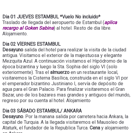
Dia 01 JUEVES ESTAMBUL *Vuelo No incluido*
Traslado de llegada del aeropuerto de Estambul (
aplica
recargo al Goken Sabina
) al hotel. Resto de dia libre.
Alojamiento.
Dia 02 VİERNES ESTAMBUL
Desayuno
salida del hotel para realizar la visita de la ciudad
antigua. Visitamos el exterior de la majestuosa y elegante
Mezquita Azul. A continuación visitamos el Hipódromo de la
época bizantina y luego la Sta. Sophia del siglo VI (solo
exteriormente). Tras el
almuerzo
en un restaurante local,
visitaremos la Cisterna Basílica, construida en el siglo VI por
el emperador bizantino Justiniano I, servía de depósito de
agua para el Gran Palacio. Para finalizar visitaremos el Gran
Bazar, uno de los bazares mas grandes y antiguos del mundo,
regreso por su cuenta al hotel. Alojamiento
Dia 03 SÁBADO ESTAMBUL/ ANKARA
Desayuno
. Por la manana salida por carretera hacia Ankara, la
capital de Turquia. A la llegada visitaremos el Mausoleo de
Ataturk, el fundador de la Republica Turca.
Cena
y alojamiento