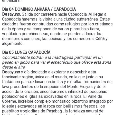
en Ankara .
Dia 04 DOMİNGO ANKARA / CAPADOCİA
Desayuno.
Salida por carretera hacia Capadocia. Al llegar a
Capadocia haremos la visita a una ciudad subterránea. Estas
ciudades fueron construidas como refugios por los cristianos
de la época y se componen de varios pisos bajo tierra,
ventilados por chimeneas, donde se pueden admirar los
dormitorios comunes, las cocinas y los comedores.
Cena
y
alojamiento.
Dia 05 LUNES CAPADOCİA
Opcionalmente podrán a la madrugada participar en un
paseo en globo para ver el espectáculo que ofrece esta zona
desde el aire
Desayuno
y día dedicado a explorar y descubrir esta
fascinante región, única en el mundo, en la que junto a su
fantástico paisaje lunar con bellas y extrañas formaciones de
lava procedentes de la erupción del Monte Erciyas y de la
acción de la erosión, encontraremos infinidad de pequeñas
poblaciones e iglesias excavadas en la roca. El Valle de
Göreme, increíble complejo monástico bizantino integrado por
iglesias excavadas en la roca con bellisimos frescos, los
pueblitos trogloditas de Paşabağ , la fortaleza natural de