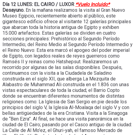
Día 12 LUNES: EL CAIRO / LUXOR
*Vuelo Incluido*
Desayuno.
En la mañana realizamos la visita al Gran Nuevo
Museo Egipcio, recientemente abierto al público, este
gigantesco edificio ofrece al visitante 12 galerías principales
que abarcan toda la historia antigua de Egipto y exhiben
15.000 artefactos. Estas galerías se dividen en cuatro
secciones principales: Prehistórico al Segundo Período
Intermedio; del Reino Medio al Segundo Período Intermedio y
el Reino Nuevo: Esta era marcó el apogeo del poder imperial
de Egipto, con legados reales de reyes guerreros como
Ramsés II y reinas como Hatshepsut. Realizaremos un
recorrido por algunas de las salas disponibles. Después,
continuamos con la visita a la Ciudadela de Saladino
construida en el siglo XII, que alberga La Mezquita de
Alabastro de Muhammad Ali construida en el 1.836 con unas
vistas espectaculares de toda la ciudad; el Barrio Copto
donde se encuentran diferentes monumentos de distintas
religiones como: La Iglesia de San Sergio en pie desde los
principios del siglo V, la Iglesia Al-Moalaqa del siglo V y con
bellas antigüedades de la era Cristiana. Visita a la Sinagoga
de “Ben Ezra”. Al final, se hace una visita panorámica en la
ciudad de El Cairo; pasando por el Casco antiguo de la ciudad:
La Calle de Al Mo’ez, el Ghuri-yah, el famoso Mercado de