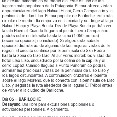
un circuito panorámico de medio día. Este es uno de los
lugares más populares de la Patagonia. El tour ofrece vistas
espectaculares del lago Nahuel Huapi, Cerro Campanario y la
península de Llao Llao. El tour popular de Bariloche, esta ruta
circular de medio día empieza en la ciudad y se dirige al lago
Nahuel Huapi y Playa Bonita. Desde Playa Bonita podrás ver
la isla Huemul. Cuando llegues al pie del cerro Campanario
podrás subir en telesilla hasta la cima (1.050 metros)
(ascenso opcional, no incluido). Si eliges esta subida
opcional disfrutarás de algunas de las mejores vistas de la
región. El circuito continúa por la península de San Pedro
hasta la zona de Llao Llao. Al sur verás increíbles vistas del
hotel Llao Llao, encuadrado por la colina de la capilla y el
cerro López. Cuando llegues a Punto Panorámico podrás
admirar las preciosas vistas de la península de Llao Llao y
los lagos circundantes. A continuación, cruzarás el puente
sobre el lago Moreno, que lo conecta con la península de Llao
Llao, y seguirás la ruta alrededor de la laguna El Trébol antes
de volver a la ciudad de Bariloche.
Día 06 – BARILOCHE
Desayuno.
Día libre para excursiones opcionales o
actividades personales. Alojamiento.