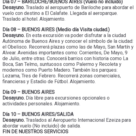
Día 07 – BARILOCHE/BUENOS AIRES (Vuelo no incluido)
Desayuno.
Traslado al aeropuerto de Bariloche para abordar el
vuelo con destino a El Calafate. Llegada al aeroparque.
Traslado al hotel. Alojamiento.
Día 08 – BUENOS AIRES (Medio día Visita ciudad.)
Desayuno.
En esta excursión va poder disfrutar a la ciudad
Autónoma de Buenos Aires y conocer el símbolo de la ciudad:
el Obelisco. Recorrerá plazas como las de Mayo, San Martín y
Alvear. Avenidas importantes como: Corrientes, De Mayo, 9
de Julio, entre otras. Conocerá barrios con historia como La
Boca, San Telmo, suntuosos como Palermo y Recoleta y
modernos como Puerto Madero. También los parques:
Lezama, Tres de Febrero. Recorrerá zonas comerciales,
financieras y Estadio de Fútbol. Alojamiento.
Día 09 – BUENOS AIRES
Desayuno.
Día libre para excursiones opcionales o
actividades personales. Alojamiento.
Día 10 – BUENOS AIRES/SALIDA
Desayuno.
Traslados al Aeropuerto Internacional Ezeiza para
abordar vuelo (No incluido) de salida.
FIN DE NUESTROS SERVICIOS