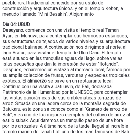
pueblo rural tradicional conocido por su estilo de
construcción y arquitectura únicos, y en el templo Kehen, a
menudo llamado “Mini Besakih”. Alojamiento
Día 04: UBUD
Desayuno
, comience con una visita al templo real Taman
Ayun, en Mengwi, para contemplar sus hermosos estanques,
sus estructuras de tejados de varios niveles y su arquitectura
tradicional balinesa. A continuación nos dirigimos al norte, al
lago Bratan, para visitar el templo de Ulun Danu. El templo
está situado en las tranquilas aguas del lago, sobre varias
islas pequeñas que dan la impresión de estar “flotando”.
Después, echaremos un vistazo al mercado local, famoso por
su amplia colección de frutas, verduras y especies tropicales
exóticas. El
almuerzo
se sirve en un restaurante local.
Continúe con una visita a Jatiluwih, de Bali, declarada
Patrimonio de la Humanidad por la UNESCO, para contemplar
las vistas panorámicas de sus emblemáticas terrazas de
arroz. Situada en una ladera cerca de la montaña sagrada de
Batukaru, esta zona se conoce como el “Granero de arroz de
Bali”, y es uno de los mejores ejemplos del cultivo de arroz al
estilo subak. Aquí daremos un tranquilo paseo de una hora
por los arrozales. A última hora de la tarde, llegué al increíble
templo marino de Tanah Lot, uno de los más famosos de Bali.