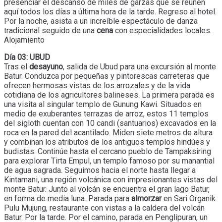
presenciar el descanso de miles de garzas que se reúnen
aquí todos los días a última hora de la tarde. Regreso al hotel.
Por la noche, asista a un increíble espectáculo de danza
tradicional seguido de una
cena
con especialidades locales.
Alojamiento
Día 03: UBUD
Tras el
desayuno
, salida de Ubud para una excursión al monte
Batur. Conduzca por pequeñas y pintorescas carreteras que
ofrecen hermosas vistas de los arrozales y de la vida
cotidiana de los agricultores balineses. La primera parada es
una visita al singular templo de Gunung Kawi. Situados en
medio de exuberantes terrazas de arroz, estos 11 templos
del sigloth cuentan con 10 candi (santuarios) excavados en la
roca en la pared del acantilado. Miden siete metros de altura
y combinan los atributos de los antiguos templos hindúes y
budistas. Continúe hasta el cercano pueblo de Tampaksiring
para explorar Tirta Empul, un templo famoso por su manantial
de agua sagrada. Seguimos hacia el norte hasta llegar a
Kintamani, una región volcánica con impresionantes vistas del
monte Batur. Junto al volcán se encuentra el gran lago Batur,
en forma de media luna. Parada para
almorzar
en Sari Organik
Pulu Mujung, restaurante con vistas a la caldera del volcán
Batur. Por la tarde. Por el camino, parada en Penglipuran, un