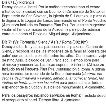
Día 6º (J): Florencia
Desayuno
en el hotel. Por la mañana recorreremos el centro
artístico de la ciudad con su Duomo, el Campanile de Giotto, el
Baptisterio de San Giovanni, la iglesia de S. Lorenzo, la plaza d
la Signoria, la Loggia dei Lanzi, terminando en el Ponte Vecchio
(
Almuerzo incluido en Paquete Plus P+
). Por la tarde sugerimo
visitar el famoso museo de la Academia para poder admirar
entre sus obras el David de Miguel Ángel. Alojamiento.
Día 7º (V): Florencia / Siena / Asís / Roma (382 Km)
Desayuno
buffet y salida para conocer la plaza del Campo de
Siena, y recordar las bellas imágenes de la famosa “carrera del
palio” que se celebra en ella todos los años. Continuamos viaje
destino Asís, la ciudad de San Francisco. Tiempo libre para
almorzar y conocer las basílicas superior e inferior. (
Almuerzo
incluido en el Paquete Plus P+
). Continuación a Roma. A última
hora haremos un recorrido de la Roma iluminada (
durante las
fechas de primavera y verano, debido al anochecer tardío, las
visitas se harán aún con luz solar
) para poder admirar todo el
esplendor de la ciudad y sus bellos monumentos. Alojamiento.
Para los pasajeros iniciando servicios en Roma:
Traslado desd
el aeropuerto al hotel. Tiempo libre. Alojamiento.