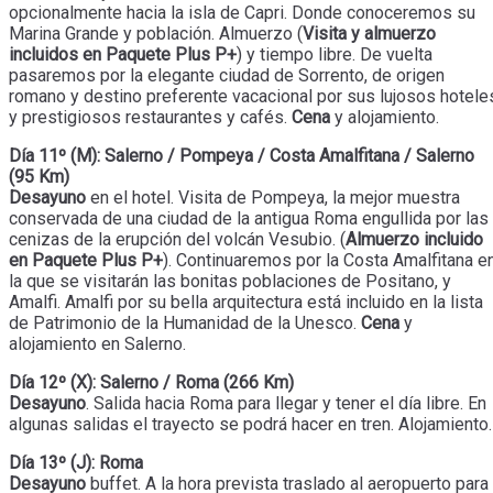
opcionalmente hacia la isla de Capri. Donde conoceremos su
Marina Grande y población. Almuerzo (
Visita y almuerzo
incluidos en Paquete Plus P+
) y tiempo libre. De vuelta
pasaremos por la elegante ciudad de Sorrento, de origen
romano y destino preferente vacacional por sus lujosos hotele
y prestigiosos restaurantes y cafés.
Cena
y alojamiento.
Día 11º (M): Salerno / Pompeya / Costa Amalfitana / Salerno
(95 Km)
Desayuno
en el hotel. Visita de Pompeya, la mejor muestra
conservada de una ciudad de la antigua Roma engullida por las
cenizas de la erupción del volcán Vesubio. (
Almuerzo incluido
en Paquete Plus P+
). Continuaremos por la Costa Amalfitana e
la que se visitarán las bonitas poblaciones de Positano, y
Amalfi. Amalfi por su bella arquitectura está incluido en la lista
de Patrimonio de la Humanidad de la Unesco.
Cena
y
alojamiento en Salerno.
Día 12º (X): Salerno / Roma (266 Km)
Desayuno
. Salida hacia Roma para llegar y tener el día libre. En
algunas salidas el trayecto se podrá hacer en tren. Alojamiento.
Día 13º (J): Roma
Desayuno
buffet. A la hora prevista traslado al aeropuerto para