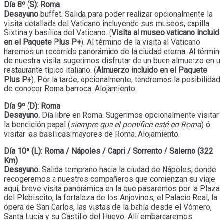
Día 8º (S): Roma
Desayuno
buffet. Salida para poder realizar opcionalmente la
visita detallada del Vaticano incluyendo sus museos, capilla
Sixtina y basílica del Vaticano. (
Visita al museo vaticano incluid
en el Paquete Plus P+
). Al término de la visita al Vaticano
haremos un recorrido panorámico de la ciudad eterna. Al términ
de nuestra visita sugerimos disfrutar de un buen almuerzo en 
restaurante típico italiano. (
Almuerzo incluido en el Paquete
Plus P+
). Por la tarde, opcionalmente, tendremos la posibilidad
de conocer Roma barroca. Alojamiento.
Día 9º (D): Roma
Desayuno.
Día libre en Roma. Sugerimos opcionalmente visitar
la bendición papal (
siempre que el pontífice esté en Roma
) ó
visitar las basílicas mayores de Roma. Alojamiento.
Día 10º (L): Roma / Nápoles / Capri / Sorrento / Salerno (322
Km)
Desayuno.
Salida temprano hacia la ciudad de Nápoles, donde
recogeremos a nuestros compañeros que comienzan su viaje
aquí, breve visita panorámica en la que pasaremos por la Plaza
del Plebiscito, la fortaleza de los Anjovinos, el Palacio Real, la
ópera de San Carlos, las vistas de la bahía desde el Vómero,
Santa Lucía y su Castillo del Huevo. Allí embarcaremos