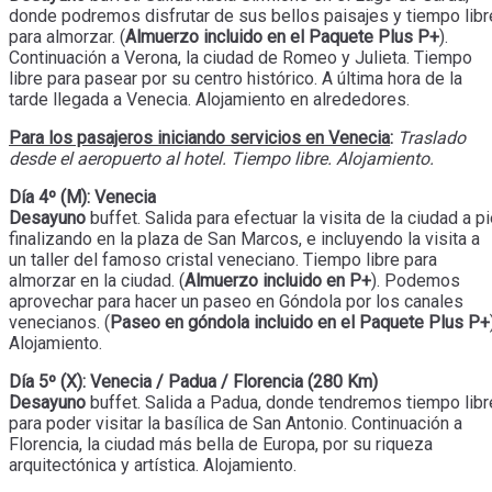
donde podremos disfrutar de sus bellos paisajes y tiempo libr
para almorzar. (
Almuerzo incluido en el Paquete Plus P+
).
Continuación a Verona, la ciudad de Romeo y Julieta. Tiempo
libre para pasear por su centro histórico. A última hora de la
tarde llegada a Venecia. Alojamiento en alrededores.
Para los pasajeros iniciando servicios en Venecia
:
Traslado
desde el aeropuerto al hotel. Tiempo libre. Alojamiento.
Día 4º (M): Venecia
Desayuno
buffet. Salida para efectuar la visita de la ciudad a p
finalizando en la plaza de San Marcos, e incluyendo la visita a
un taller del famoso cristal veneciano. Tiempo libre para
almorzar en la ciudad. (
Almuerzo incluido en P+
). Podemos
aprovechar para hacer un paseo en Góndola por los canales
venecianos. (
Paseo en góndola incluido en el Paquete Plus P+
Alojamiento.
Día 5º (X): Venecia / Padua / Florencia (280 Km)
Desayuno
buffet. Salida a Padua, donde tendremos tiempo libr
para poder visitar la basílica de San Antonio. Continuación a
Florencia, la ciudad más bella de Europa, por su riqueza
arquitectónica y artística. Alojamiento.