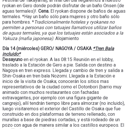
Festival de Takayama), al final del día llegaremos a nuestro
ryokan en Gero donde podrán disfrutar de un baño Onsen (de
aguas termales)!.
Cena.
El ryokan dispone de baños de aguas
termales. *Hay un baño sólo para mujeres y otro baño sólo
para hombres. *
Tradicionalmente hoteles y ryokanes no
permiten a personas con tatuajes llamativos utilizar baños
de aguas termales, ya que los tatuajes están asociados a la
Yakuza (mafia japonesa)
. Alojamiento
Día 14 (miércoles) GERO/ NAGOYA / OSAKA
*Tren Bala
incluido*
Desayuno
en el ryokan. A las 08:15 Reunión en el lobby,
traslado a la Estación de Gero a pie. Salida con destino a
Nagoya en tren express. Llegada y cambio de tren y salida a
Shin-Osaka en tren bala Nozomi. Llegada a la Estación e
inicio de la visita de Osaka; conocerán los sitios mas
representativos de la ciudad como el Dotonbori (barrio muy
animado con muchos restaurantes con fachadas
extravagantes, por ejemplo con una figura gigante de
cangrejo), allí tendrán tiempo libre para almorzar (no incluido),
luego visitaremos el exterior del Castillo de Osaka que fue
construido en dos plataformas de terreno rellenado, con
murallas a base de piedras cortadas, y está rodeado de un
pozo con agua de manera similar a los castillos europeos. El