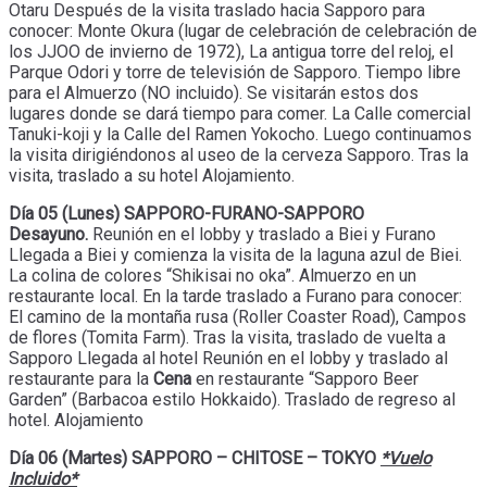
Otaru Después de la visita traslado hacia Sapporo para
conocer: Monte Okura (lugar de celebración de celebración de
los JJOO de invierno de 1972), La antigua torre del reloj, el
Parque Odori y torre de televisión de Sapporo. Tiempo libre
para el Almuerzo (NO incluido). Se visitarán estos dos
lugares donde se dará tiempo para comer. La Calle comercial
Tanuki-koji y la Calle del Ramen Yokocho. Luego continuamos
la visita dirigiéndonos al useo de la cerveza Sapporo. Tras la
visita, traslado a su hotel Alojamiento.
Día 05 (Lunes) SAPPORO-FURANO-SAPPORO
Desayuno.
Reunión en el lobby y traslado a Biei y Furano
Llegada a Biei y comienza la visita de la laguna azul de Biei.
La colina de colores “Shikisai no oka”. Almuerzo en un
restaurante local. En la tarde traslado a Furano para conocer:
El camino de la montaña rusa (Roller Coaster Road), Campos
de flores (Tomita Farm). Tras la visita, traslado de vuelta a
Sapporo Llegada al hotel Reunión en el lobby y traslado al
restaurante para la
Cena
en restaurante “Sapporo Beer
Garden” (Barbacoa estilo Hokkaido). Traslado de regreso al
hotel. Alojamiento
Día 06 (Martes) SAPPORO – CHITOSE – TOKYO
*Vuelo
Incluido*