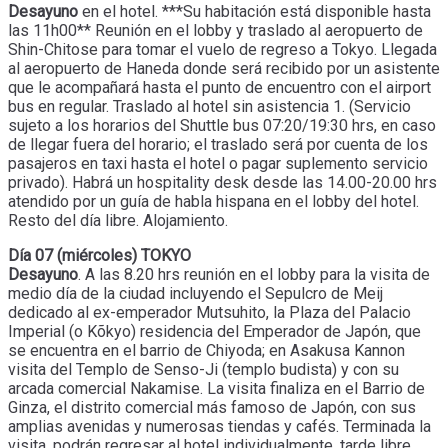
Desayuno
en el hotel. ***Su habitación está disponible hasta
las 11h00** Reunión en el lobby y traslado al aeropuerto de
Shin-Chitose para tomar el vuelo de regreso a Tokyo. Llegada
al aeropuerto de Haneda donde será recibido por un asistente
que le acompañará hasta el punto de encuentro con el airport
bus en regular. Traslado al hotel sin asistencia 1. (Servicio
sujeto a los horarios del Shuttle bus 07:20/19:30 hrs, en caso
de llegar fuera del horario; el traslado será por cuenta de los
pasajeros en taxi hasta el hotel o pagar suplemento servicio
privado). Habrá un hospitality desk desde las 14.00-20.00 hrs
atendido por un guía de habla hispana en el lobby del hotel.
Resto del día libre. Alojamiento.
Día 07 (miércoles) TOKYO
Desayuno
. A las 8.20 hrs reunión en el lobby para la visita de
medio día de la ciudad incluyendo el Sepulcro de Meij
dedicado al ex-emperador Mutsuhito, la Plaza del Palacio
Imperial (o Kõkyo) residencia del Emperador de Japón, que
se encuentra en el barrio de Chiyoda; en Asakusa Kannon
visita del Templo de Senso-Ji (templo budista) y con su
arcada comercial Nakamise. La visita finaliza en el Barrio de
Ginza, el distrito comercial más famoso de Japón, con sus
amplias avenidas y numerosas tiendas y cafés. Terminada la
visita, podrán regresar al hotel individualmente, tarde libre.