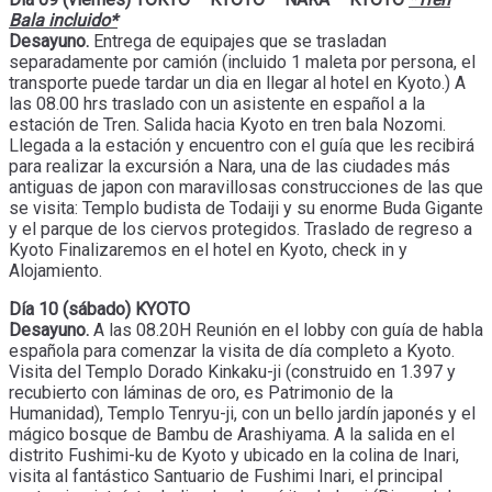
Bala incluido*
Desayuno.
Entrega de equipajes que se trasladan
separadamente por camión (incluido 1 maleta por persona, el
transporte puede tardar un dia en llegar al hotel en Kyoto.) A
las 08.00 hrs traslado con un asistente en español a la
estación de Tren. Salida hacia Kyoto en tren bala Nozomi.
Llegada a la estación y encuentro con el guía que les recibirá
para realizar la excursión a Nara, una de las ciudades más
antiguas de japon con maravillosas construcciones de las que
se visita: Templo budista de Todaiji y su enorme Buda Gigante
y el parque de los ciervos protegidos. Traslado de regreso a
Kyoto Finalizaremos en el hotel en Kyoto, check in y
Alojamiento.
Día 10 (sábado) KYOTO
Desayuno.
A las 08.20H Reunión en el lobby con guía de habla
española para comenzar la visita de día completo a Kyoto.
Visita del Templo Dorado Kinkaku-ji (construido en 1.397 y
recubierto con láminas de oro, es Patrimonio de la
Humanidad), Templo Tenryu-ji, con un bello jardín japonés y el
mágico bosque de Bambu de Arashiyama. A la salida en el
distrito Fushimi-ku de Kyoto y ubicado en la colina de Inari,
visita al fantástico Santuario de Fushimi Inari, el principal