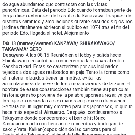
de agua abundantes que contrastan con las vistas
panorámicas. Data del periodo Edo cuando formaban parte de
los jardines exteriores del castillo de Kanazawa. Después de
distintos cambios y ampliaciones durante casi dos siglos, los
jardines finalmente abrieron al público en 1874 tras el fin del
periodo Edo. llegada al hotel. Alojamiento
Día 13 (martes/viernes) KANZAWA/ SHIRAKAWAGO/
TAKAYAMA/ GERO
Desayuno.
A las 08:15 Reunión en el lobby y salida hacia
Shirakawago en autobús; conoceremos las casas al estilo
Gasshozukuri. Estas se caracterizan por sus inclinados
tejados a dos aguas realizados en paja. Tanto la forma como
el material elegidos tienen un motivo: evitar las
acumulaciones de nieve de los duros inviernos de la zona. El
nombre de estas construcciones también tiene su particular
historia: gassho proviene de la palabra japonesa rezar, ya que
los tejados recuerdan a dos manos en posición de oración.
Se trata de un lugar muy emotivo para los japoneses, lo que lo
hace más especial.
Almuerzo.
Después, continuaremos a
Takayama donde conoceremos el barrio histórico
Kamisannomachi con tiendas de recuerdos y bodegas de
sake y Yatai Kaikan(exposición de las carrozas para el