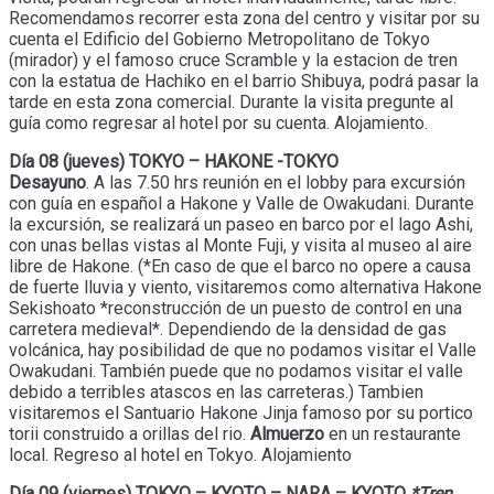
Recomendamos recorrer esta zona del centro y visitar por su
cuenta el Edificio del Gobierno Metropolitano de Tokyo
(mirador) y el famoso cruce Scramble y la estacion de tren
con la estatua de Hachiko en el barrio Shibuya, podrá pasar la
tarde en esta zona comercial. Durante la visita pregunte al
guía como regresar al hotel por su cuenta. Alojamiento.
Día 08 (jueves) TOKYO – HAKONE -TOKYO
Desayuno
. A las 7.50 hrs reunión en el lobby para excursión
con guía en español a Hakone y Valle de Owakudani. Durante
la excursión, se realizará un paseo en barco por el lago Ashi,
con unas bellas vistas al Monte Fuji, y visita al museo al aire
libre de Hakone. (*En caso de que el barco no opere a causa
de fuerte lluvia y viento, visitaremos como alternativa Hakone
Sekishoato *reconstrucción de un puesto de control en una
carretera medieval*. Dependiendo de la densidad de gas
volcánica, hay posibilidad de que no podamos visitar el Valle
Owakudani. También puede que no podamos visitar el valle
debido a terribles atascos en las carreteras.) Tambien
visitaremos el Santuario Hakone Jinja famoso por su portico
torii construido a orillas del rio.
Almuerzo
en un restaurante
local. Regreso al hotel en Tokyo. Alojamiento
Día 09 (viernes) TOKYO – KYOTO – NARA – KYOTO
*Tren