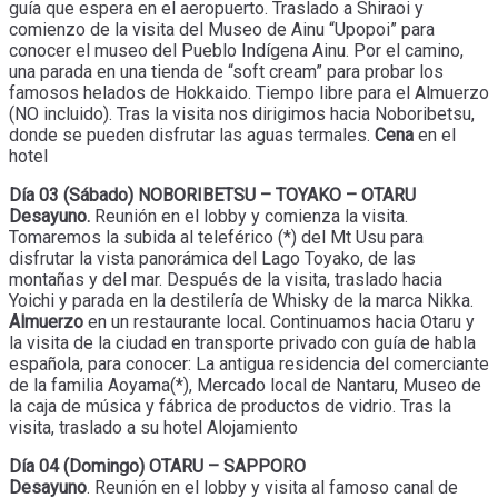
guía que espera en el aeropuerto. Traslado a Shiraoi y
comienzo de la visita del Museo de Ainu “Upopoi” para
conocer el museo del Pueblo Indígena Ainu. Por el camino,
una parada en una tienda de “soft cream” para probar los
famosos helados de Hokkaido. Tiempo libre para el Almuerzo
(NO incluido). Tras la visita nos dirigimos hacia Noboribetsu,
donde se pueden disfrutar las aguas termales.
Cena
en el
hotel
Día 03 (Sábado) NOBORIBETSU – TOYAKO – OTARU
Desayuno.
Reunión en el lobby y comienza la visita.
Tomaremos la subida al teleférico (*) del Mt Usu para
disfrutar la vista panorámica del Lago Toyako, de las
montañas y del mar. Después de la visita, traslado hacia
Yoichi y parada en la destilería de Whisky de la marca Nikka.
Almuerzo
en un restaurante local. Continuamos hacia Otaru y
la visita de la ciudad en transporte privado con guía de habla
española, para conocer: La antigua residencia del comerciante
de la familia Aoyama(*), Mercado local de Nantaru, Museo de
la caja de música y fábrica de productos de vidrio. Tras la
visita, traslado a su hotel Alojamiento
Día 04 (Domingo) OTARU – SAPPORO
Desayuno
. Reunión en el lobby y visita al famoso canal de