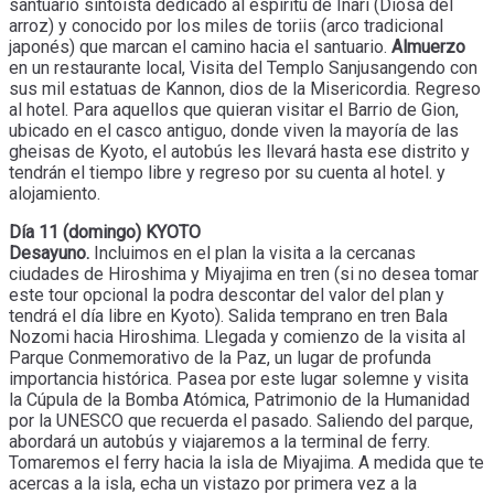
santuario sintoísta dedicado al espíritu de Inari (Diosa del
arroz) y conocido por los miles de toriis (arco tradicional
japonés) que marcan el camino hacia el santuario.
Almuerzo
en un restaurante local, Visita del Templo Sanjusangendo con
sus mil estatuas de Kannon, dios de la Misericordia. Regreso
al hotel. Para aquellos que quieran visitar el Barrio de Gion,
ubicado en el casco antiguo, donde viven la mayoría de las
gheisas de Kyoto, el autobús les llevará hasta ese distrito y
tendrán el tiempo libre y regreso por su cuenta al hotel. y
alojamiento.
Día 11 (domingo) KYOTO
Desayuno.
Incluimos en el plan la visita a la cercanas
ciudades de Hiroshima y Miyajima en tren (si no desea tomar
este tour opcional la podra descontar del valor del plan y
tendrá el día libre en Kyoto). Salida temprano en tren Bala
Nozomi hacia Hiroshima. Llegada y comienzo de la visita al
Parque Conmemorativo de la Paz, un lugar de profunda
importancia histórica. Pasea por este lugar solemne y visita
la Cúpula de la Bomba Atómica, Patrimonio de la Humanidad
por la UNESCO que recuerda el pasado. Saliendo del parque,
abordará un autobús y viajaremos a la terminal de ferry.
Tomaremos el ferry hacia la isla de Miyajima. A medida que te
acercas a la isla, echa un vistazo por primera vez a la