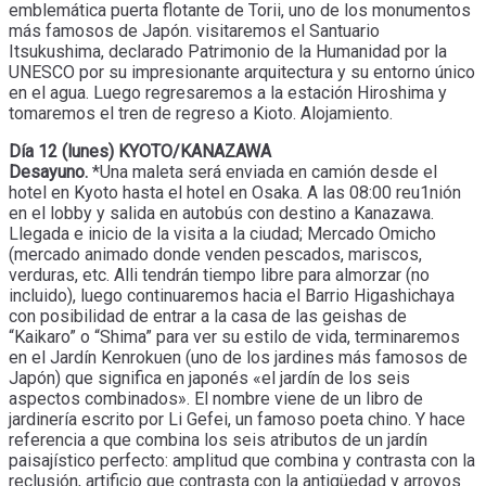
emblemática puerta flotante de Torii, uno de los monumentos
más famosos de Japón. visitaremos el Santuario
Itsukushima, declarado Patrimonio de la Humanidad por la
UNESCO por su impresionante arquitectura y su entorno único
en el agua. Luego regresaremos a la estación Hiroshima y
tomaremos el tren de regreso a Kioto. Alojamiento.
Día 12 (lunes) KYOTO/KANAZAWA
Desayuno.
*Una maleta será enviada en camión desde el
hotel en Kyoto hasta el hotel en Osaka. A las 08:00 reu1nión
en el lobby y salida en autobús con destino a Kanazawa.
Llegada e inicio de la visita a la ciudad; Mercado Omicho
(mercado animado donde venden pescados, mariscos,
verduras, etc. Alli tendrán tiempo libre para almorzar (no
incluido), luego continuaremos hacia el Barrio Higashichaya
con posibilidad de entrar a la casa de las geishas de
“Kaikaro” o “Shima” para ver su estilo de vida, terminaremos
en el Jardín Kenrokuen (uno de los jardines más famosos de
Japón) que significa en japonés «el jardín de los seis
aspectos combinados». El nombre viene de un libro de
jardinería escrito por Li Gefei, un famoso poeta chino. Y hace
referencia a que combina los seis atributos de un jardín
paisajístico perfecto: amplitud que combina y contrasta con la
reclusión, artificio que contrasta con la antigüedad y arroyos