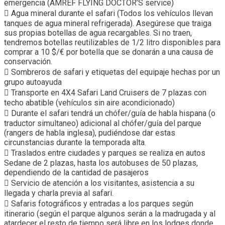
emergencia (AMREF FLYING DOCTOR’S service)
 Agua mineral durante el safari (Todos los vehículos llevan
tanques de agua mineral refrigerada). Asegúrese que traiga
sus propias botellas de agua recargables. Si no traen,
tendremos botellas reutilizables de 1/2 litro disponibles para
comprar a 10 $/€ por botella que se donarán a una causa de
conservación.
 Sombreros de safari y etiquetas del equipaje hechas por un
grupo autoayuda
 Transporte en 4X4 Safari Land Cruisers de 7 plazas con
techo abatible (vehículos sin aire acondicionado)
 Durante el safari tendrá un chófer/guía de habla hispana (o
traductor simultaneo) adicional al chófer/guía del parque
(rangers de habla inglesa), pudiéndose dar estas
circunstancias durante la temporada alta.
 Traslados entre ciudades y parques se realiza en autos
Sedane de 2 plazas, hasta los autobuses de 50 plazas,
dependiendo de la cantidad de pasajeros
 Servicio de atención a los visitantes, asistencia a su
llegada y charla previa al safari.
 Safaris fotográficos y entradas a los parques según
itinerario (según el parque algunos serán a la madrugada y al
atardecer el resto de tiempo será libre en los lodges donde