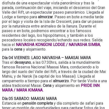
disfruta de una espectacular vista panorámica y tras la
parada, continuación del viaje, iniciando el descenso del Gran
Valle del Rift, un espectacular paseo panorámico. Llegada al
Lodge a tiempo para
almorzar
. Paseo en bote a media tarde
por el lago y visita de la Isla de Crescent, para dar un paseo
por la naturaleza entre animales de la llanura. Durante el
paseo e en bote, podremos encontrar a los famosos
residentes del lago, los hipopótamos, y también a los
pescadores locales recogiendo/echando sus redes. Salida
hacia el
NAIVASHA KONGONI LODGE / NAIVASHA SIMBA
,
para la
cena
y alojamiento.
Día 04 VIERNES: LAGO NAIVASHA – MAASAI MARA
Tras el
desayuno
, a las 07:30hrs, salida a la mundialmente
famosa Reserva Nacional Maasai Mara, conduciendo a lo
largo del suelo del Valle del Rift, a través de la ciudad de Mai
Mahiu, y de Narok (la capital de los Maasai). Llegada al
campamento a tiempo para el
almuerzo
. Por tarde Visita a una
aldea tradicional Masai.
Cena
y alojamiento en
PRIDE INN
MARA / MARA KIMANA.
Día 05 SABADO: MAASAI MARA
Estancia en
pensión completa
y día completo de safari para
tener un montón de oportunidades para capturar fotos de los