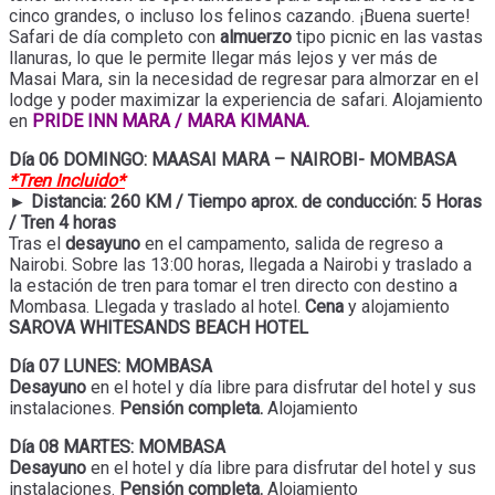
cinco grandes, o incluso los felinos cazando. ¡Buena suerte!
Safari de día completo con
almuerzo
tipo picnic en las vastas
llanuras, lo que le permite llegar más lejos y ver más de
Masai Mara, sin la necesidad de regresar para almorzar en el
lodge y poder maximizar la experiencia de safari. Alojamiento
en
PRIDE INN MARA / MARA KIMANA.
Día 06 DOMINGO: MAASAI MARA – NAIROBI- MOMBASA
*Tren Incluido*
► Distancia: 260 KM / Tiempo aprox. de conducción: 5 Horas
/ Tren 4 horas
Tras el
desayuno
en el campamento, salida de regreso a
Nairobi. Sobre las 13:00 horas, llegada a Nairobi y traslado a
la estación de tren para tomar el tren directo con destino a
Mombasa. Llegada y traslado al hotel.
Cena
y alojamiento
SAROVA WHITESANDS BEACH HOTEL
Día 07 LUNES: MOMBASA
Desayuno
en el hotel y día libre para disfrutar del hotel y sus
instalaciones.
Pensión completa.
Alojamiento
Día 08 MARTES: MOMBASA
Desayuno
en el hotel y día libre para disfrutar del hotel y sus
instalaciones.
Pensión completa.
Alojamiento