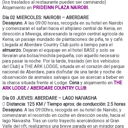
(los traslados al restaurante pueden ser caminando)
Alojamiento en
PRIDEINN PLAZA NAIROBI.
Día 02 MIERCOLES: NAIROBI – ABERDARE
Desayuno.
A las 09:00 horas, recogida en su hotel en Nairobi
y comenzaran el safari hacia el altiplano central de Kenia, en
dirección a Mweiga, atravesando la región central agrícola de
Kenia, un paisaje inundado de plantaciones de piña, te y café.
Llegada al Aberdare Country Club justo a tiempo para el
almuerzo.
Dejaran el equipaje en el hotel BASE y solo se
llevaran una bolsa/mochila pequeña, con aquello necesario
para pasar la noche. Por la tarde, traslado (en los vehículos
del Club) a THE ARK LODGE, situada en el corazón del parque
nacional de Aberdare, para disfrutar de una tarde y noche de
observación de animales salvajes que se acercan a beber en
la charca situada frente al Lodge.
Cena
y alojamiento en
THE
ARK LODGE / ABERDARE COUNTRY CLUB
Día 03 JUEVES: ABERDARE – LAGO NAIVASHA
 Distancia: 125 KM / Tiempo aprox. de conducción: 2.5 horas
Desayuno.
A las 09:00hrs, recogida en su hotel de Nairobi, y
comenzaran el recorrido en coche en dirección oeste, hacia el
lago Naivasha. Tras un corto trayecto acercándonos al Gran
Valle del rift, realizamos una breve parada en un mirador para