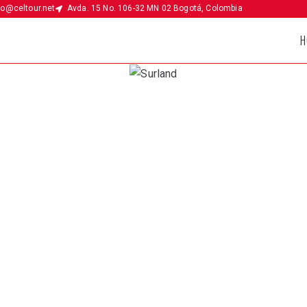
fo@celtour.net
Avda. 15 No. 106-32 MN 02 Bogotá, Colombia
H