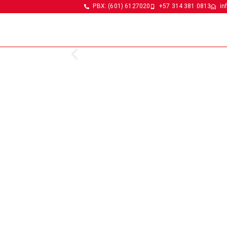
PBX: (601) 6127020
+57 314 381 0813
in