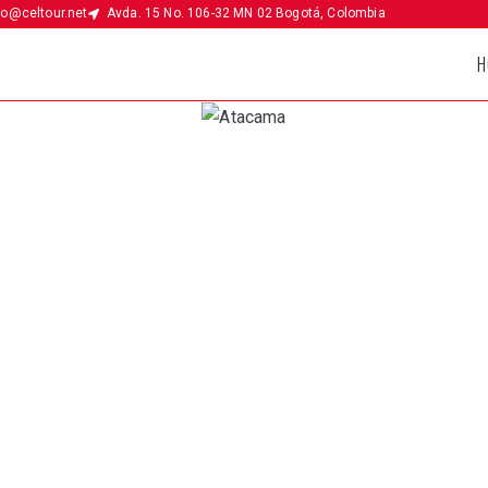
fo@celtour.net
Avda. 15 No. 106-32 MN 02 Bogotá, Colombia
H