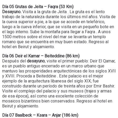
Día 05 Grutas de Jeita – Faqra (53 Km)
Desayuno.
Visita a la gruta de Jeita . La gruta es el lento
trabajo de la naturaleza durante los últimos mil años. Visita de
la cueva superior a pie, a la que se accede en teleférico,
luego a la cueva inferior, que se visita en un pequeño bote en
el lago interno. Sube la montaña para llegar a Faqra . A unos
1500 metros sobre el nivel del mar se levanta un templo
romano que se encuentra en muy buen estado. Regreso al
hotel en Beirut y alojamiento.
Día 06 Deir el Kamar – Beiteddine (86 km)
Después del
desayuno
, visite el primer pueblo: Deir El Qamar,
es un pueblo antiguo encerrado en un marco urbano que
mantuvo las prosperidades arquitectónicas de los siglos XVII
y XVIII. Proceda a Beiteddine . Este palacio es el mejor
ejemplo de la arquitectura libanesa del siglo XIX; fue
construido durante un período de treinta años por Emir Bashir.
Visite el complejo del palacio y sus museos (trajes y armas
de esa época), así como una excelente colección de
mosaicos bizantinos bien conservados. Regreso al hotel en
Beirut y alojamiento.
Día 07 Baalbeck – Ksara – Anjar (186 km)