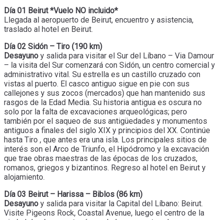
Día 01 Beirut *Vuelo NO incluido*
Llegada al aeropuerto de Beirut, encuentro y asistencia,
traslado al hotel en Beirut.
Día 02 Sidón – Tiro (190 km)
Desayuno
y salida para visitar el Sur del Líbano – Via Damour
– la visita del Sur comenzará con Sidón, un centro comercial y
administrativo vital. Su estrella es un castillo cruzado con
vistas al puerto. El casco antiguo sigue en pie con sus
callejones y sus zocos (mercados) que han mantenido sus
rasgos de la Edad Media. Su historia antigua es oscura no
solo por la falta de excavaciones arqueológicas; pero
también por el saqueo de sus antigüedades y monumentos
antiguos a finales del siglo XIX y principios del XX. Continúe
hasta Tiro , que antes era una isla. Los principales sitios de
interés son el Arco de Triunfo, el Hipódromo y la excavación
que trae obras maestras de las épocas de los cruzados,
romanos, griegos y bizantinos. Regreso al hotel en Beirut y
alojamiento.
Día 03 Beirut – Harissa – Biblos (86 km)
Desayuno
y salida para visitar la Capital del Líbano: Beirut.
Visite Pigeons Rock, Coastal Avenue, luego el centro de la