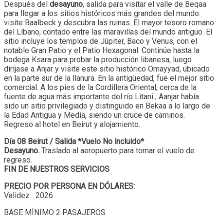
Después del
desayuno
, salida para visitar el valle de Beqaa
para llegar a los sitios históricos más grandes del mundo:
visite Baalbeck y descubra las ruinas. El mayor tesoro romano
del Líbano, contado entre las maravillas del mundo antiguo. El
sitio incluye los templos de Júpiter, Baco y Venus, con el
notable Gran Patio y el Patio Hexagonal. Continúe hasta la
bodega Ksara para probar la producción libanesa, luego
diríjase a Anjar y visite este sitio histórico Omayyad, ubicado
en la parte sur de la llanura. En la antigüedad, fue el mejor sitio
comercial. A los pies de la Cordillera Oriental, cerca de la
fuente de agua más importante del río Litani , Aanjar había
sido un sitio privilegiado y distinguido en Bekaa a lo largo de
la Edad Antigua y Media, siendo un cruce de caminos.
Regreso al hotel en Beirut y alojamiento.
Día 08 Beirut / Salida *Vuelo No incluido*
Desayuno.
Traslado al aeropuerto para tomar el vuelo de
regreso.
FIN DE NUESTROS SERVICIOS
PRECIO POR PERSONA EN DÓLARES:
Validez 2026
BASE MÍNIMO 2 PASAJEROS