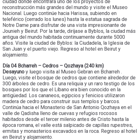
ciudad donde encontrará uno de los proyectos de
reconstrucción más grandes del mundo y visite el Museo
Nacional. Luego continúe hacia Harissa, subiendo en
teleférico (cerrado los lunes) hasta la estatua sagrada de
Notre Dame para disfrutar de una vista impresionante de
Jounieh y Beirut. Por la tarde, diríjase a Byblos, la ciudad más
antigua del mundo habitada continuamente durante 5000
años. Visite la ciudad de Byblos: la Ciudadela, la Iglesia de
San Juan y el puerto viejo. Regreso al hotel en Beirut y
alojamiento.
Día 04 Bcharreh – Cedros – Qozhaya (240 km)
Desayuno
y luego visita al Museo Gebran en Bcharreh .
Luego, visite el bosque de cedros que contiene alrededor de
300 árboles de cedro. Es una reliquia y un raro testigo de los
bosques por los que el Líbano era bien conocido en la
antigüedad. Los cananeos, egipcios y fenicios utilizaron
madera de cedro para construir sus templos y barcos.
Continúa hacia el Monasterio de San Antonio Qozhaya en el
valle de Qadisha lleno de cuevas y refugios rocosos
habitados desde el tercer milenio antes de Cristo hasta la
época romana, el valle está salpicado de capillas rupestres,
ermitas y monasterios excavados en la roca. Regreso al hotel
en Beirut y alojamiento.