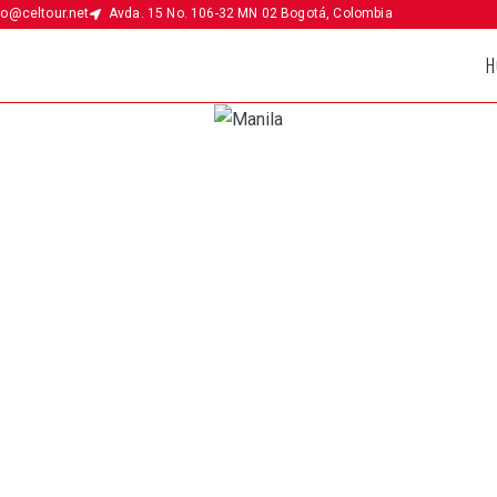
fo@celtour.net
Avda. 15 No. 106-32 MN 02 Bogotá, Colombia
H