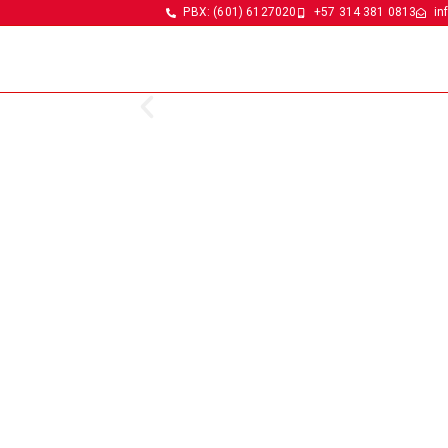
PBX: (601) 6127020
+57 314 381 0813
in