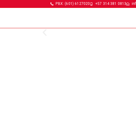
PBX: (601) 6127020
+57 314 381 0813
in