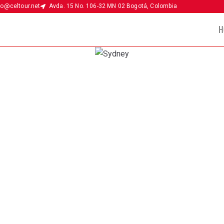
fo@celtour.net
Avda. 15 No. 106-32 MN 02 Bogotá, Colombia
H