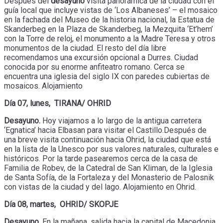
Después del
desayuno
visita panorámica de la ciudad con el
guía local que incluye vistas de ‘Los Albaneses’ – el mosaico
en la fachada del Museo de la historia nacional, la Estatua de
Skanderbeg en la Plaza de Skanderbeg, la Mezquita ‘Et’hem’
con la Torre de reloj, el monumento a la Madre Teresa y otros
monumentos de la ciudad. El resto del día libre
recomendamos una excursión opcional a Durres. Ciudad
conocida por su enorme anfiteatro romano. Cerca se
encuentra una iglesia del siglo IX con paredes cubiertas de
mosaicos. Alojamiento
Día 07, lunes, TIRANA/ OHRID
Desayuno.
Hoy viajamos a lo largo de la antigua carretera
‘Egnatica’ hacia Elbasan para visitar el Castillo.Después de
una breve visita continuación hacia Ohrid, la ciudad que está
en la lista de la Unesco por sus valores naturales, culturales e
históricos. Por la tarde pasearemos cerca de la casa de
Familia de Robev, de la Catedral de San Kliman, de la Iglesia
de Santa Sofía, de la Fortaleza y del Monasterio de Palosnik
con vistas de la ciudad y del lago. Alojamiento en Ohrid.
Día 08, martes, OHRID/ SKOPJE
Desayuno.
En la mañana, salida hacia la capital de Macedonia,