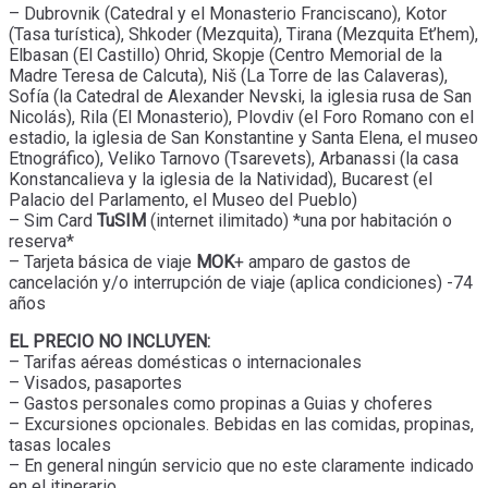
– Dubrovnik (Catedral y el Monasterio Franciscano), Kotor
(Tasa turística), Shkoder (Mezquita), Tirana (Mezquita Et’hem),
Elbasan (El Castillo) Ohrid, Skopje (Centro Memorial de la
Madre Teresa de Calcuta), Niš (La Torre de las Calaveras),
Sofía (la Catedral de Alexander Nevski, la iglesia rusa de San
Nicolás), Rila (El Monasterio), Plovdiv (el Foro Romano con el
estadio, la iglesia de San Konstantine y Santa Elena, el museo
Etnográfico), Veliko Tarnovo (Tsarevets), Arbanassi (la casa
Konstancalieva y la iglesia de la Natividad), Bucarest (el
Palacio del Parlamento, el Museo del Pueblo)
– Sim Card
TuSIM
(internet ilimitado) *una por habitación o
reserva*
– Tarjeta básica de viaje
MOK
+ amparo de gastos de
cancelación y/o interrupción de viaje (aplica condiciones) -74
años
EL PRECIO NO INCLUYEN:
– Tarifas aéreas domésticas o internacionales
– Visados, pasaportes
– Gastos personales como propinas a Guias y choferes
– Excursiones opcionales. Bebidas en las comidas, propinas,
tasas locales
– En general ningún servicio que no este claramente indicado
en el itinerario