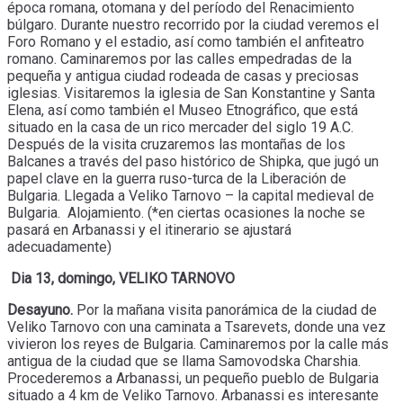
época romana, otomana y del período del Renacimiento
búlgaro. Durante nuestro recorrido por la ciudad veremos el
Foro Romano y el estadio, así como también el anfiteatro
romano. Caminaremos por las calles empedradas de la
pequeña y antigua ciudad rodeada de casas y preciosas
iglesias. Visitaremos la iglesia de San Konstantine y Santa
Elena, así como también el Museo Etnográfico, que está
situado en la casa de un rico mercader del siglo 19 A.C.
Después de la visita cruzaremos las montañas de los
Balcanes a través del paso histórico de Shipka, que jugó un
papel clave en la guerra ruso-turca de la Liberación de
Bulgaria. Llegada a Veliko Tarnovo – la capital medieval de
Bulgaria. Alojamiento. (*en ciertas ocasiones la noche se
pasará en Arbanassi y el itinerario se ajustará
adecuadamente)
Dia 13, domingo, VELIKO TARNOVO
Desayuno.
Por la mañana visita panorámica de la ciudad de
Veliko Tarnovo con una caminata a Tsarevets, donde una vez
vivieron los reyes de Bulgaria. Caminaremos por la calle más
antigua de la ciudad que se llama Samovodska Charshia.
Procederemos a Arbanassi, un pequeño pueblo de Bulgaria
situado a 4 km de Veliko Tarnovo. Arbanassi es interesante