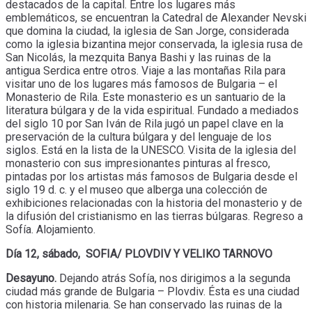
destacados de la capital. Entre los lugares más
emblemáticos, se encuentran la Catedral de Alexander Nevski
que domina la ciudad, la iglesia de San Jorge, considerada
como la iglesia bizantina mejor conservada, la iglesia rusa de
San Nicolás, la mezquita Banya Bashi y las ruinas de la
antigua Serdica entre otros. Viaje a las montañas Rila para
visitar uno de los lugares más famosos de Bulgaria – el
Monasterio de Rila. Este monasterio es un santuario de la
literatura búlgara y de la vida espiritual. Fundado a mediados
del siglo 10 por San Iván de Rila jugó un papel clave en la
preservación de la cultura búlgara y del lenguaje de los
siglos. Está en la lista de la UNESCO. Visita de la iglesia del
monasterio con sus impresionantes pinturas al fresco,
pintadas por los artistas más famosos de Bulgaria desde el
siglo 19 d. c. y el museo que alberga una colección de
exhibiciones relacionadas con la historia del monasterio y de
la difusión del cristianismo en las tierras búlgaras. Regreso a
Sofía. Alojamiento.
Día 12,
sábado, SOFIA/ PLOVDIV Y VELIKO TARNOVO
Desayuno.
Dejando atrás Sofía, nos dirigimos a la segunda
ciudad más grande de Bulgaria – Plovdiv. Ésta es una ciudad
con historia milenaria. Se han conservado las ruinas de la