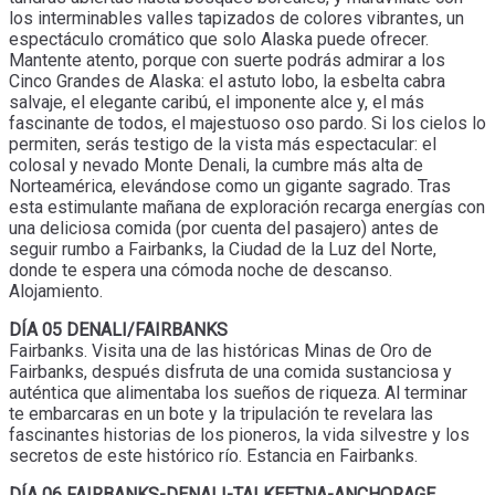
los interminables valles tapizados de colores vibrantes, un
espectáculo cromático que solo Alaska puede ofrecer.
Mantente atento, porque con suerte podrás admirar a los
Cinco Grandes de Alaska: el astuto lobo, la esbelta cabra
salvaje, el elegante caribú, el imponente alce y, el más
fascinante de todos, el majestuoso oso pardo. Si los cielos lo
permiten, serás testigo de la vista más espectacular: el
colosal y nevado Monte Denali, la cumbre más alta de
Norteamérica, elevándose como un gigante sagrado. Tras
esta estimulante mañana de exploración recarga energías con
una deliciosa comida (por cuenta del pasajero) antes de
seguir rumbo a Fairbanks, la Ciudad de la Luz del Norte,
donde te espera una cómoda noche de descanso.
Alojamiento.
DÍA 05 DENALI/FAIRBANKS
Fairbanks. Visita una de las históricas Minas de Oro de
Fairbanks, después disfruta de una comida sustanciosa y
auténtica que alimentaba los sueños de riqueza. Al terminar
te embarcaras en un bote y la tripulación te revelara las
fascinantes historias de los pioneros, la vida silvestre y los
secretos de este histórico río. Estancia en Fairbanks.
DÍA 06 FAIRBANKS-DENALI-TALKEETNA-ANCHORAGE