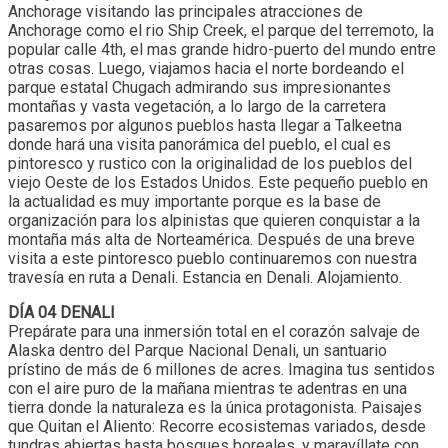
Anchorage visitando las principales atracciones de
Anchorage como el rio Ship Creek, el parque del terremoto, la
popular calle 4th, el mas grande hidro-puerto del mundo entre
otras cosas. Luego, viajamos hacia el norte bordeando el
parque estatal Chugach admirando sus impresionantes
montañas y vasta vegetación, a lo largo de la carretera
pasaremos por algunos pueblos hasta llegar a Talkeetna
donde hará una visita panorámica del pueblo, el cual es
pintoresco y rustico con la originalidad de los pueblos del
viejo Oeste de los Estados Unidos. Este pequeño pueblo en
la actualidad es muy importante porque es la base de
organización para los alpinistas que quieren conquistar a la
montaña más alta de Norteamérica. Después de una breve
visita a este pintoresco pueblo continuaremos con nuestra
travesía en ruta a Denali. Estancia en Denali. Alojamiento.
DÍA 04 DENALI
Prepárate para una inmersión total en el corazón salvaje de
Alaska dentro del Parque Nacional Denali, un santuario
prístino de más de 6 millones de acres. Imagina tus sentidos
con el aire puro de la mañana mientras te adentras en una
tierra donde la naturaleza es la única protagonista. Paisajes
que Quitan el Aliento: Recorre ecosistemas variados, desde
tundras abiertas hasta bosques boreales, y maravíllate con