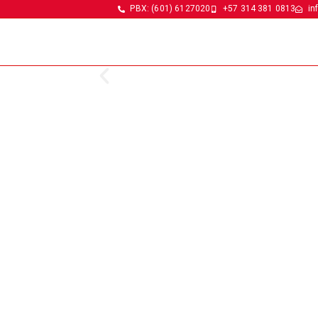
PBX: (601) 6127020
+57 314 381 0813
in