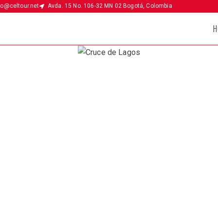
fo@celtour.net
Avda. 15 No. 106-32 MN 02 Bogotá, Colombia
H