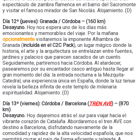
espectáculo de zambra flamenca en el barrio del Sacromonte
y visitar el famoso mirador de San Nicolás. Alojamiento. (D)
Día 12º (jueves): Granada / Córdoba – (160 km)
Desayuno.
Hoy nos espera uno de los días más
emocionantes y memorables del viaje. Por la mañana
opcionalmente
visitaremos la imponente Alhambra de
Granada (
incluida en el C2C Pack
), un lugar mágico donde la
historia, el arte y la arquitectura se entrelazan entre fuentes,
jardines y palacios que parecen sacados de un cuento.
Seguidamente, partiremos hacia Córdoba. Al atardecer,
pasearemos por su encantador casco antiguo hasta llegar al
gran momento del día: la entrada nocturna a la Mezquita-
Catedral, una experiencia única en España, donde la luz tenue
revela la belleza infinita de este templo de milenaria
espiritualidad. Alojamiento. (D)
Día 13º (viernes): Córdoba / Barcelona (
TREN AVE
) – (870
km)
Desayuno.
Hoy dejaremos atrás el sur para viajar hacia el
vibrante corazón de Cataluña. Abordaremos el tren AVE con
destino a Barcelona, disfrutando nuevamente de la
comodidad y rapidez de la alta velocidad española, que nos
permitirá cruzar el país de forma eficiente y relajada. A