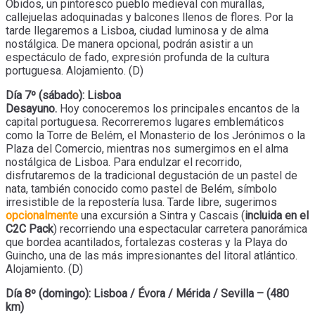
Óbidos, un pintoresco pueblo medieval con murallas,
callejuelas adoquinadas y balcones llenos de flores. Por la
tarde llegaremos a Lisboa, ciudad luminosa y de alma
nostálgica. De manera opcional, podrán asistir a un
espectáculo de fado, expresión profunda de la cultura
portuguesa. Alojamiento. (D)
Día 7º (sábado): Lisboa
Desayuno.
Hoy conoceremos los principales encantos de la
capital portuguesa. Recorreremos lugares emblemáticos
como la Torre de Belém, el Monasterio de los Jerónimos o la
Plaza del Comercio, mientras nos sumergimos en el alma
nostálgica de Lisboa. Para endulzar el recorrido,
disfrutaremos de la tradicional degustación de un pastel de
nata, también conocido como pastel de Belém, símbolo
irresistible de la repostería lusa. Tarde libre, sugerimos
opcionalmente
una excursión a Sintra y Cascais (
incluida en el
C2C Pack
) recorriendo una espectacular carretera panorámica
que bordea acantilados, fortalezas costeras y la Playa do
Guincho, una de las más impresionantes del litoral atlántico.
Alojamiento. (D)
Día 8º (domingo): Lisboa / Évora / Mérida / Sevilla – (480
km)