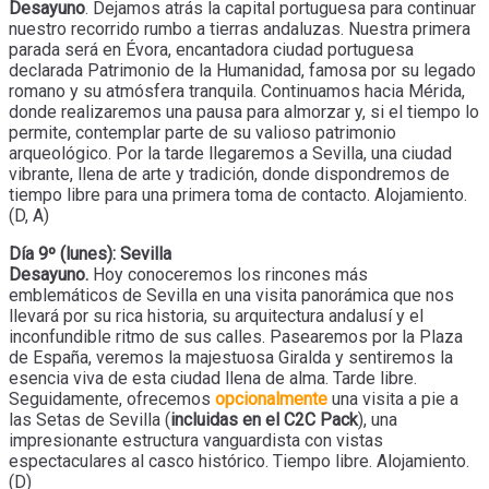
Desayuno
. Dejamos atrás la capital portuguesa para continuar
nuestro recorrido rumbo a tierras andaluzas. Nuestra primera
parada será en Évora, encantadora ciudad portuguesa
declarada Patrimonio de la Humanidad, famosa por su legado
romano y su atmósfera tranquila. Continuamos hacia Mérida,
donde realizaremos una pausa para almorzar y, si el tiempo lo
permite, contemplar parte de su valioso patrimonio
arqueológico. Por la tarde llegaremos a Sevilla, una ciudad
vibrante, llena de arte y tradición, donde dispondremos de
tiempo libre para una primera toma de contacto. Alojamiento.
(D, A)
Día 9º (lunes): Sevilla
Desayuno.
Hoy conoceremos los rincones más
emblemáticos de Sevilla en una visita panorámica que nos
llevará por su rica historia, su arquitectura andalusí y el
inconfundible ritmo de sus calles. Pasearemos por la Plaza
de España, veremos la majestuosa Giralda y sentiremos la
esencia viva de esta ciudad llena de alma. Tarde libre.
Seguidamente, ofrecemos
opcionalmente
una visita a pie a
las Setas de Sevilla (
incluidas en el C2C Pack
), una
impresionante estructura vanguardista con vistas
espectaculares al casco histórico. Tiempo libre. Alojamiento.
(D)