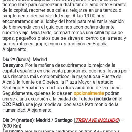
tiempo libre para comenzar a disfrutar del ambiente vibrante
de la capital, recorrer sus calles, relajarse en una terraza o
simplemente descansar del viaje. A las 19:00 nos
encontraremos en el lobby del hotel para realizar la reunión
de bienvenida con el guía que nos acompañará durante
nuestro viaje. Más tarde, compartiremos una
cena
típica de
tapas, pequeños platos que se sirven al centro de la mesa y
se disfrutan en grupo, como es tradición en España.
Alojamiento.
Día 2º (lunes): Madrid
Desayuno
. Por la mañana descubriremos lo mejor de la
capital española en una visita panorámica que nos llevará por
sus rincones más emblemáticos: la majestuosa Puerta de
Alcalá, la fuente de Cibeles, la Plaza Mayor, el estadio
Santiago Bernabéu y muchos otros símbolos de la ciudad.
Seguidamente, quienes lo deseen
opcionalmente
podrán
unirse a una excursión a la ciudad de Toledo (
incluida en el
C2C Pack
), una joya medieval declarada Patrimonio de la
Humanidad. Alojamiento.
Día 3º (martes): Madrid / Santiago (
TREN AVE INCLUIDO
) –
(600 Km)
Desayuno
. Por la mañana saldremos en tren AVE rumbo a