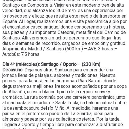
Santiago de Compostela. Viajar en este moderno tren de alta
velocidad, que alcanza los 300 km/h, es una experiencia por
lo novedoso y eficaz que resulta este medio de transporte en
España. Al llegar, realizaremos una visita panorámica a pie por
el encantador casco antiguo, donde conoceremos su historia,
sus plazas y su imponente Catedral, meta final del Camino de
Santiago. Allí veremos a muchos peregrinos que llegan tras
días o semanas de recorrido, cargados de emoción y gratitud.
Alojamiento. Madrid / Santiago (600 km) – AVE: 3 horas –
Autobús: 7,5 horas
Día 4º (miércoles): Santiago / Oporto – (230 Km)
Desayuno.
Dejamos atrás Santiago para emprender una
jornada llena de paisajes, sabores y tradiciones. Nuestra
primera parada será en las hermosas Rías Baixas, donde
degustaremos mejillones frescos acompañados por una copa
de Albariño, un vino blanco típico de la región, suave y
aromático. La ruta continúa por una carretera panorámica junto
al mar hasta el mirador de Santa Tecla, un balcón natural sobre
la desembocadura del río Miño. Al mediodía, haremos una
pausa en el pintoresco pueblo de La Guardia, ideal para
almorzar y pasear por sus callecitas costeras. Por la tarde,
llegada a Oporto y tiempo libre para comenzar a disfrutar de