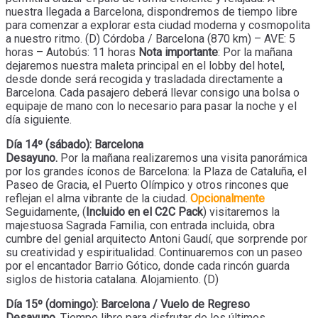
nuestra llegada a Barcelona, dispondremos de tiempo libre
para comenzar a explorar esta ciudad moderna y cosmopolita
a nuestro ritmo. (D) Córdoba / Barcelona (870 km) – AVE: 5
horas – Autobús: 11 horas
Nota importante
: Por la mañana
dejaremos nuestra maleta principal en el lobby del hotel,
desde donde será recogida y trasladada directamente a
Barcelona. Cada pasajero deberá llevar consigo una bolsa o
equipaje de mano con lo necesario para pasar la noche y el
día siguiente.
Día 14º (sábado): Barcelona
Desayuno.
Por la mañana realizaremos una visita panorámica
por los grandes íconos de Barcelona: la Plaza de Cataluña, el
Paseo de Gracia, el Puerto Olímpico y otros rincones que
reflejan el alma vibrante de la ciudad.
Opcionalmente
Seguidamente, (
Incluido en el C2C Pack
) visitaremos la
majestuosa Sagrada Familia, con entrada incluida, obra
cumbre del genial arquitecto Antoni Gaudí, que sorprende por
su creatividad y espiritualidad. Continuaremos con un paseo
por el encantador Barrio Gótico, donde cada rincón guarda
siglos de historia catalana. Alojamiento. (D)
Día 15º (domingo): Barcelona / Vuelo de Regreso
Desayuno.
Tiempo libre para disfrutar de los últimos