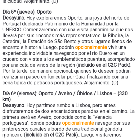
la ciudad. Alojamiento. (D)
Día 5º (jueves): Oporto
Desayuno
. Hoy exploraremos Oporto, una joya del norte de
Portugal declarada Patrimonio de la Humanidad por la
UNESCO. Comenzaremos con una visita panorámica que nos
llevará por sus rincones más representativos: la Ribeira, la
Catedral, la Estación de São Bento y otros lugares llenos de
encanto e historia. Luego, podrán
opcionalmente
vivir una
experiencia inolvidable navegando por el río Duero en un
crucero con vistas a los emblemáticos puentes, acompañado
por una cata de vinos de la región (
incluido en el C2C Pack
).
Por la tarde, de manera opcional, quienes lo deseen podrán
realizar un paseo en funicular por Gaia, finalizando con una
cena típica de petiscos portugueses. Alojamiento. (D)
Día 6º (viernes): Oporto / Aveiro / Óbidos / Lisboa – (330
km)
Desayuno
. Hoy partimos rumbo a Lisboa, pero antes
disfrutaremos de dos encantadoras paradas en el camino. La
primera será en Aveiro, conocida como la “Venecia
portuguesa”, donde podrás
opcionalmente
navegar por sus
pintorescos canales a bordo de una tradicional góndola
moliceiro (
incluido en el C2C Pack
).. Luego visitaremos