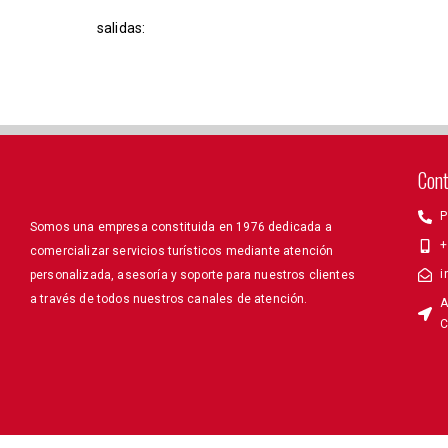
salidas:
Con
P
Somos una empresa constituida en 1976 dedicada a
+
comercializar servicios turísticos mediante atención
i
personalizada, asesoría y soporte para nuestros clientes
a través de todos nuestros canales de atención.
A
C