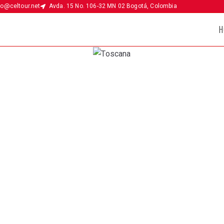
fo@celtour.net
Avda. 15 No. 106-32 MN 02 Bogotá, Colombia
H