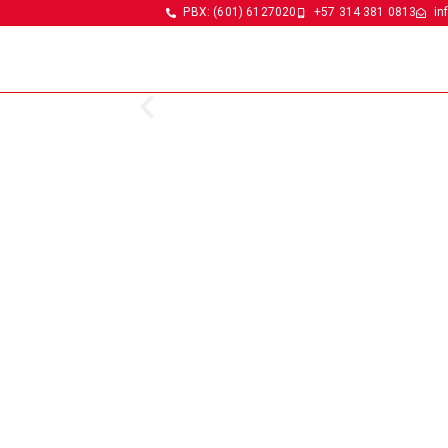
PBX: (601) 6127020
+57 314 381 0813
in