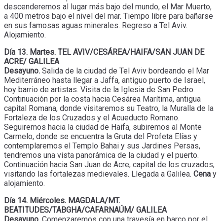
descenderemos al lugar más bajo del mundo, el Mar Muerto,
a 400 metros bajo el nivel del mar. Tiempo libre para bañarse
en sus famosas aguas minerales. Regreso a Tel Aviv.
Alojamiento.
Día 13. Martes. TEL AVIV/CESÁREA/HAIFA/SAN JUAN DE
ACRE/ GALILEA
Desayuno.
Salida de la ciudad de Tel Aviv bordeando el Mar
Mediterráneo hasta llegar a Jaffa, antiguo puerto de Israel,
hoy barrio de artistas. Visita de la Iglesia de San Pedro.
Continuación por la costa hacia Cesárea Marítima, antigua
capital Romana, donde visitaremos su Teatro, la Muralla de la
Fortaleza de los Cruzados y el Acueducto Romano.
Seguiremos hacia la ciudad de Haifa, subiremos al Monte
Carmelo, donde se encuentra la Gruta del Profeta Elías y
contemplaremos el Templo Bahai y sus Jardines Persas,
tendremos una vista panorámica de la ciudad y el puerto.
Continuación hacia San Juan de Acre, capital de los cruzados,
visitando las fortalezas medievales. Llegada a Galilea.
Cena
y
alojamiento.
Día 14. Miércoles. MAGDALA/MT.
BEATITUDES/TABGHA/CAFARNAÚM/ GALILEA
Desayuno.
Comenzaremos con una travesía en barco por el