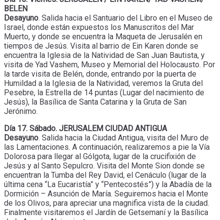
BELEN
Desayuno
. Salida hacia el Santuario del Libro en el Museo de
Israel, donde están expuestos los Manuscritos del Mar
Muerto, y donde se encuentra la Maqueta de Jerusalén en
tiempos de Jesús. Visita al barrio de Ein Karen donde se
encuentra la Iglesia de la Natividad de San Juan Bautista, y
visita de Yad Vashem, Museo y Memorial del Holocausto. Por
la tarde visita de Belén, donde, entrando por la puerta de
Humildad a la Iglesia de la Natividad, veremos la Gruta del
Pesebre, la Estrella de 14 puntas (Lugar del nacimiento de
Jesús), la Basílica de Santa Catarina y la Gruta de San
Jerónimo.
Día 17. Sábado. JERUSALEM CIUDAD ANTIGUA
Desayuno
. Salida hacia la Ciudad Antigua, visita del Muro de
las Lamentaciones. A continuación, realizaremos a pie la Vía
Dolorosa para llegar al Gólgota, lugar de la crucifixión de
Jesús y al Santo Sepulcro. Visita del Monte Sion donde se
encuentran la Tumba del Rey David, el Cenáculo (lugar de la
última cena “La Eucaristía” y “Pentecostés”) y la Abadía de la
Dormición – Asunción de María. Seguiremos hacia el Monte
de los Olivos, para apreciar una magnifica vista de la ciudad.
Finalmente visitaremos el Jardín de Getsemaní y la Basílica