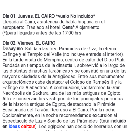
Día 01. Jueves. EL CAIRO *vuelo No incluido*
Llegada al Cairo, asistencia de habla hispana en el
aeropuerto. Traslado al hotel.
Cena*
.Alojamiento.
(*)para llegadas antes de las 17:00 hrs
Día 02. Viernes. EL CAIRO
Desayuno
. Salida a las tres Pirámides de Giza, la eterna
Esfinge y el Templo del Valle (no incluye entrada al interior).
En la tarde visita de Memphis, centro de culto del Dios Ptah.
Fundada en tiempos de la dinastía I, sobrevivió a lo largo de
las distintas dinastías faraónicas y se convirtió en una de las
mayores ciudades de la Antigüedad. Entre sus monumentos
arquitectónicos cabe destacar el Coloso de Ramsés II y la
Esfinge de Alabastros. A continuación, visitaremos la Gran
Necrópolis de Sakkara, una de las más antiguas de Egipto.
Allí se conservan los vestigios de los principales periodos
de la historia antigua de Egipto, destacando la Pirámide
Escalonada del Faraón. Regreso a El Cairo. Por la noche:
Opcionalmente, en la noche recomendamos excursión al
Espectáculo de Luz y Sonido de las Pirámides. (
tour incluido
en
ideas
celtour
). Los egipcios han decidido honrarles con un