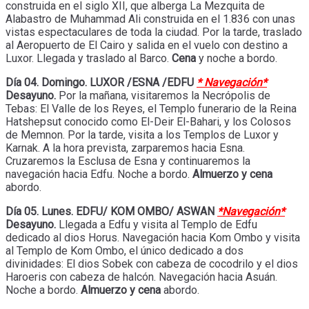
construida en el siglo XII, que alberga La Mezquita de
Alabastro de Muhammad Ali construida en el 1.836 con unas
vistas espectaculares de toda la ciudad. Por la tarde, traslado
al Aeropuerto de El Cairo y salida en el vuelo con destino a
Luxor. Llegada y traslado al Barco.
Cena
y noche a bordo.
Día 04. Domingo. LUXOR /ESNA /EDFU
* Navegación*
Desayuno.
Por la mañana, visitaremos la Necrópolis de
Tebas: El Valle de los Reyes, el Templo funerario de la Reina
Hatshepsut conocido como El-Deir El-Bahari, y los Colosos
de Memnon. Por la tarde, visita a los Templos de Luxor y
Karnak. A la hora prevista, zarparemos hacia Esna.
Cruzaremos la Esclusa de Esna y continuaremos la
navegación hacia Edfu. Noche a bordo.
Almuerzo y cena
abordo.
Día 05. Lunes. EDFU/ KOM OMBO/ ASWAN
*Navegación*
Desayuno.
Llegada a Edfu y visita al Templo de Edfu
dedicado al dios Horus. Navegación hacia Kom Ombo y visita
al Templo de Kom Ombo, el único dedicado a dos
divinidades: El dios Sobek con cabeza de cocodrilo y el dios
Haroeris con cabeza de halcón. Navegación hacia Asuán.
Noche a bordo.
Almuerzo y cena
abordo.