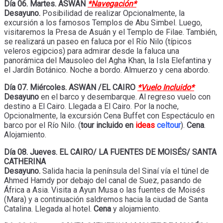
Día 06. Martes. ASWAN
*Navegación*
Desayuno.
Posibilidad de realizar Opcionalmente, la
excursión a los famosos Templos de Abu Simbel. Luego,
visitaremos la Presa de Asuán y el Templo de Filae. También,
se realizará un paseo en faluca por el Río Nilo (típicos
veleros egipcios) para admirar desde la faluca una
panorámica del Mausoleo del Agha Khan, la Isla Elefantina y
el Jardín Botánico. Noche a bordo. Almuerzo y cena abordo.
Día 07. Miércoles. ASWAN /EL CAIRO
*Vuelo Incluido*
Desayuno
en el barco y desembarque. Al regreso vuelo con
destino a El Cairo. Llegada a El Cairo. Por la noche,
Opcionalmente, la excursión Cena Buffet con Espectáculo en
barco por el Río Nilo. (
tour incluido en
ideas
celtour
).
Cena
.
Alojamiento.
Día 08. Jueves. EL CAIRO/ LA FUENTES DE MOISÉS/ SANTA
CATHERINA
Desayuno.
Salida hacia la península del Sinaí vía el túnel de
Ahmed Hamdy por debajo del canal de Suez, pasando de
África a Asia. Visita a Ayun Musa o las fuentes de Moisés
(Mara) y a continuación saldremos hacia la ciudad de Santa
Catalina. Llegada al hotel.
Cena
y alojamiento.