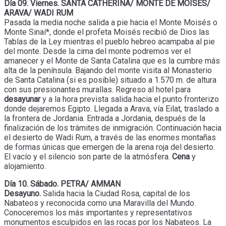
Día 09. Viernes. SANTA CATHERINA/ MONTE DE MOISÉS/
ARAVA/ WADI RUM
Pasada la media noche salida a pie hacia el Monte Moisés o
Monte Sinaí*, donde el profeta Moisés recibió de Dios las
Tablas de la Ley mientras el pueblo hebreo acampaba al pie
del monte. Desde la cima del monte podremos ver el
amanecer y el Monte de Santa Catalina que es la cumbre más
alta de la península. Bajando del monte visita al Monasterio
de Santa Catalina (si es posible) situado a 1.570 m. de altura
con sus presionantes murallas. Regreso al hotel para
desayunar
y a la hora prevista salida hacia el punto fronterizo
donde dejaremos Egipto. Llegada a Arava, vía Eilat, traslado a
la frontera de Jordania. Entrada a Jordania, después de la
finalización de los trámites de inmigración. Continuación hacia
el desierto de Wadi Rum, a través de las enormes montañas
de formas únicas que emergen de la arena roja del desierto.
El vacío y el silencio son parte de la atmósfera.
Cena
y
alojamiento.
Día 10. Sábado. PETRA/ AMMAN
Desayuno.
Salida hacia la Ciudad Rosa, capital de los
Nabateos y reconocida como una Maravilla del Mundo.
Conoceremos los más importantes y representativos
monumentos esculpidos en las rocas por los Nabateos. La