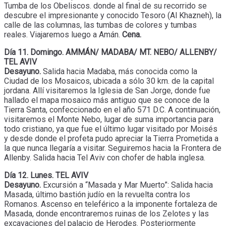
Tumba de los Obeliscos. donde al final de su recorrido se
descubre el impresionante y conocido Tesoro (Al Khazneh), la
calle de las columnas, las tumbas de colores y tumbas
reales. Viajaremos luego a Amán.
Cena.
Día 11. Domingo. AMMÁN/ MADABA/ MT. NEBO/ ALLENBY/
TEL AVIV
Desayuno.
Salida hacia Madaba, más conocida como la
Ciudad de los Mosaicos, ubicada a sólo 30 km. de la capital
jordana. Allí visitaremos la Iglesia de San Jorge, donde fue
hallado el mapa mosaico más antiguo que se conoce de la
Tierra Santa, confeccionado en el año 571 D.C. A continuación,
visitaremos el Monte Nebo, lugar de suma importancia para
todo cristiano, ya que fue el último lugar visitado por Moisés
y desde donde el profeta pudo apreciar la Tierra Prometida a
la que nunca llegaría a visitar. Seguiremos hacia la Frontera de
Allenby. Salida hacia Tel Aviv con chofer de habla inglesa.
Día 12. Lunes. TEL AVIV
Desayuno.
Excursión a “Masada y Mar Muerto”: Salida hacia
Masada, último bastión judío en la revuelta contra los
Romanos. Ascenso en teleférico a la imponente fortaleza de
Masada, donde encontraremos ruinas de los Zelotes y las
excavaciones del palacio de Herodes. Posteriormente