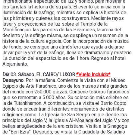
impresionante espectáculo de luz y sonido, para mostrar a
los turistas la historia de su país. El evento se inicia con la
iluminación de la esfinge, mientras se explica la historia de
las pirámides y quienes las construyeron. Mediante rayos
láser y proyecciones de luz sobre el Templo de la
Momificación, las paredes de las Pirámides, la arena del
desierto y la esfinge misma, se despliega un resumen de la
historia de la cultura egipcia. Con la incorporación de música
de fondo, se consigue una atmósfera que ayuda a dejarse
llevar por la voz de la esfinge, llena de dramatismo y misterio.
La duración del espectáculo es de 1 hora. Regreso al hotel.
Alojamiento.
Día 03. Sábado. EL CAIRO/ LUXOR
*Vuelo Incluido*
Desayuno.
Por la mañana. Comienza la visita con el Museo
Egipcio de Arte Faraónico, uno de los museos más grandes
del mundo con 250.000 piezas. Contiene tesoros faraónicos
que se remontan a 5.000 años. Su colección más célebre es
la de Tutankhamon. A continuación, se visita el Barrio Copto
donde se encuentran diferentes monumentos de distintas
religiones como: La Iglesia de San Sergio en pie desde los
principios del siglo V, la Iglesia Al-Moalaqa del siglo V y con
bellas antigüedades de la era cristiana. Visita a la Sinagoga
de “Ben Ezra”. Después, se visita la Ciudadela de Saladino