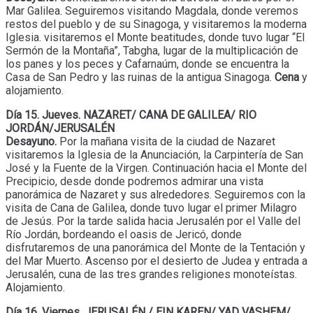
Mar Galilea. Seguiremos visitando Magdala, donde veremos
restos del pueblo y de su Sinagoga, y visitaremos la moderna
Iglesia. visitaremos el Monte beatitudes, donde tuvo lugar “El
Sermón de la Montaña”, Tabgha, lugar de la multiplicación de
los panes y los peces y Cafarnaúm, donde se encuentra la
Casa de San Pedro y las ruinas de la antigua Sinagoga.
Cena
y
alojamiento.
Día 15. Jueves. NAZARET/ CANA DE GALILEA/ RIO
JORDÁN/JERUSALÉN
Desayuno.
Por la mañana visita de la ciudad de Nazaret
visitaremos la Iglesia de la Anunciación, la Carpintería de San
José y la Fuente de la Virgen. Continuación hacia el Monte del
Precipicio, desde donde podremos admirar una vista
panorámica de Nazaret y sus alrededores. Seguiremos con la
visita de Cana de Galilea, donde tuvo lugar el primer Milagro
de Jesús. Por la tarde salida hacia Jerusalén por el Valle del
Río Jordán, bordeando el oasis de Jericó, donde
disfrutaremos de una panorámica del Monte de la Tentación y
del Mar Muerto. Ascenso por el desierto de Judea y entrada a
Jerusalén, cuna de las tres grandes religiones monoteístas.
Alojamiento.
Día 16. Viernes. JERUSALÉN / EIN KAREN/ YAD VASHEM/