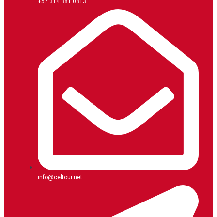
+57 314 381 0813
info@celtour.net