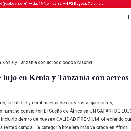
fo@celtour.net
Avda. 15 No. 106-32 MN 02 Bogotá, Colombia
H
 lujo en Kenia y Tanzania con aereos
ario, la calidad y combinación de nuestros alojamientos,
icio humano convierten El Sueño de África en UN SAFARI DE LU
incluirlo dentro de nuestra CALIDAD PREMIUM, ofreciendo dura
s tented camps –la categoría hotelera más valorada en África–