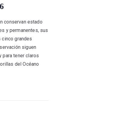
26
aun conservan estado
les y permanentes, sus
os cinco grandes
nservación siguen
 para tener claros
orillas del Océano