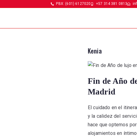
PBX: (601) 6127020
+57 314 381 0813
in
Kenia
Fin de Año de
Madrid
El cuidado en el itiner
y la calidez del serv
hace que optemos por 
alojamientos en íntimo