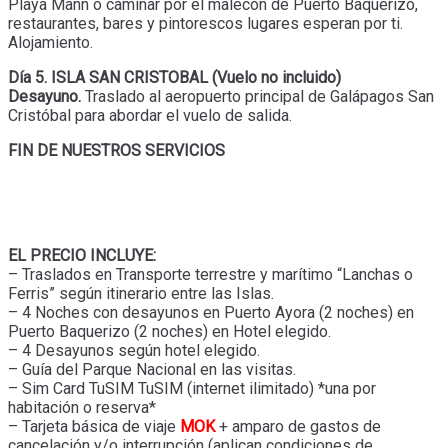
Playa Mann o caminar por el malecón de Puerto Baquerizo,
restaurantes, bares y pintorescos lugares esperan por ti.
Alojamiento.
Día 5. ISLA SAN CRISTOBAL (Vuelo no incluido)
Desayuno.
Traslado al aeropuerto principal de Galápagos San
Cristóbal para abordar el vuelo de salida.
FIN DE NUESTROS SERVICIOS
EL PRECIO INCLUYE:
– Traslados en Transporte terrestre y marítimo “Lanchas o
Ferris” según itinerario entre las Islas.
– 4 Noches con desayunos en Puerto Ayora (2 noches) en
Puerto Baquerizo (2 noches) en Hotel elegido.
– 4 Desayunos según hotel elegido.
– Guía del Parque Nacional en las visitas.
– Sim Card TuSIM TuSIM (internet ilimitado) *una por
habitación o reserva*
– Tarjeta básica de viaje
MOK
+ amparo de gastos de
cancelación y/o interrupción (aplican condiciones de