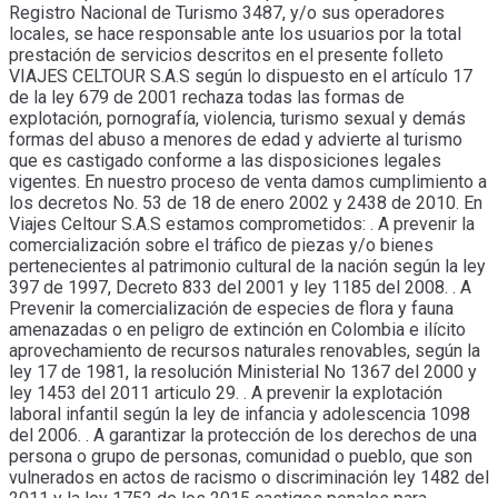
Registro Nacional de Turismo 3487, y/o sus operadores
locales, se hace responsable ante los usuarios por la total
prestación de servicios descritos en el presente folleto
VIAJES CELTOUR S.A.S según lo dispuesto en el artículo 17
de la ley 679 de 2001 rechaza todas las formas de
explotación, pornografía, violencia, turismo sexual y demás
formas del abuso a menores de edad y advierte al turismo
que es castigado conforme a las disposiciones legales
vigentes. En nuestro proceso de venta damos cumplimiento a
los decretos No. 53 de 18 de enero 2002 y 2438 de 2010. En
Viajes Celtour S.A.S estamos comprometidos: . A prevenir la
comercialización sobre el tráfico de piezas y/o bienes
pertenecientes al patrimonio cultural de la nación según la ley
397 de 1997, Decreto 833 del 2001 y ley 1185 del 2008. . A
Prevenir la comercialización de especies de flora y fauna
amenazadas o en peligro de extinción en Colombia e ilícito
aprovechamiento de recursos naturales renovables, según la
ley 17 de 1981, la resolución Ministerial No 1367 del 2000 y
ley 1453 del 2011 articulo 29. . A prevenir la explotación
laboral infantil según la ley de infancia y adolescencia 1098
del 2006. . A garantizar la protección de los derechos de una
persona o grupo de personas, comunidad o pueblo, que son
vulnerados en actos de racismo o discriminación ley 1482 del