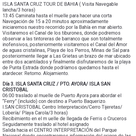
ISLA SANTA CRUZ TOUR DE BAHIA ( Visita Navegable
lancha/3 horas)
13:45 Caminata hasta el muelle para hacer una corta
Navegación de 15 a 20 minutos aproximadamente
iniciaremos nuestro recorrido por la Bahía en mar abierto.
Visitaremos el Canal de los tiburones, donde podremos
observar a las tintoreras de barranco que son totalmente
inofensivos, posteriormente visitaremos el Canal del Amor
de aguas cristalinas, Playa de los Perros, Minas de Sal para
posteriormente llegar a Las Grietas un brazo de mar ubicado
entre dos acantilados y finalmente disfrutaremos de la playa
de Punta Estrada donde podríamos quedarnos hasta el
atardecer. Retorno. Alojamiento.
Día 3. ISLA SANTA CRUZ / PTO. AYORA/ ISLA SAN
CRISTOBAL
06:00 traslado al muelle de Puerto Ayora para abordar el
“Ferry” (incluido) con destino a Puerto Baquerizo.
I.SAN CRISTOBAL Centro Interpretación/Cerro Tijeretas/
Lobería/ Playa Carola/3 horas)
Recibimiento en el m uelle de llegada de Ferris o Cruceros
Seguidamente traslado al hotel asignado
Salida hacia el CENTRO INTERPRETACIÓN del Parque
Nacional donde encontraremos información del origen de las