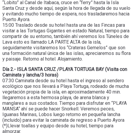
“Lobito” al Canal de Itabaca, cruce en “ferry” hasta la Isla
Santa Cruz y desde aquí, según la hora de llegada de su vuelo
y evitando mucho tiempo de espera, nos trasladaremos hacia
Puerto Ayora.
15:00 Traslado desde su hotel hasta una de las Fincas para
visitar a las Tortugas Gigantes en estado Natural, tiempo para
compartir de su entorno, también ahí veremos los Túneles de
Lava esto es llamado LA PARTE ALTA de la isla,
seguidamente visitaremos los “Crateras Gemelos” que son
una formación natural única de las islas, apreciaremos su flora
y paisaje. Retorno al hotel. Alojamiento.
Día 2.- ISLA SANTA CRUZ /PLAYA TORTUGA BAY (Visita con
Caminata y lancha/3 horas)
07:30 Caminata desde su hotel hasta el ingreso al sendero
ecológico que nos llevará a Playa Tortuga, rodeado de mucha
vegetación propia de la isla, en aproximadamente 40 min.
llegaremos a esta hermosa playa, de arena blanca y
manglares a sus costados. Tiempo para disfrutar en “PLAYA
MANSA“ ahí se puede hacer Snorkell. Veremos peces,
Iguanas Marinas, Lobos luego retorno en pequeña lancha
(incluido) para evitar la caminata de regreso a Puerto Ayora
(*)Llevar toallas y equipo desde su hotel, tiempo para
almorzar.