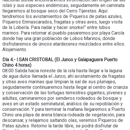
islas y sus especies endémicas, seguidamente en caminata
llegaremos al bosque seco del Cerro Tijeretas. Aquí
tendremos los avistamientos de Piqueros de patas azules,
Piqueros Enmascarados, fragatas y otras aves, luego visita
de la Lobería. Para nadar y hacer snorkel” entre lobos
marinos. Para retornar al pueblo pasaremos por playa Carola
donde hay una gran población de Lobos Marinos, donde
disfrutaremos de únicos atardeceres mezclados entre ellos.
Alojamiento.
Día 4.- I.SAN CRISTOBAL (El Junco y Galapaguera Puerto
Chino 4 horas)
08:00 Salida hacia noreste de la isla hasta llegar a la laguna
de agua dulce llamada el Junco, ahí avistamiento de fragatas
y otras aves marinas que limpian la sal de sus plumajes,
seguidamente continuaremos hasta llegar al centro de crianza
y conservación de las tortugas terrestres gigantes, jóvenes y
adultas, caminaremos por senderos rodeados de bosque y
aves en un estado seminatural, análisis de su repoblación y
conservación. Y para terminar la mañana llegaremos a Puerto
Chino una playa de arena blanca rodeada de vegetación, para
descansar, y relajarnos saltando olas, veremos Piqueros de
Patas azules. Retorno la tarde libre, se podrá disfrutar de