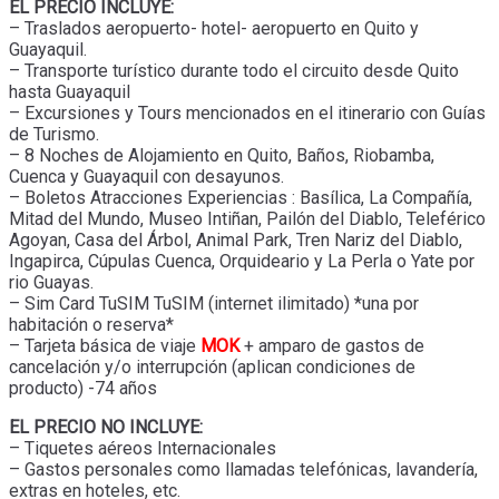
EL PRECIO INCLUYE:
– Traslados aeropuerto- hotel- aeropuerto en Quito y
Guayaquil.
– Transporte turístico durante todo el circuito desde Quito
hasta Guayaquil
– Excursiones y Tours mencionados en el itinerario con Guías
de Turismo.
– 8 Noches de Alojamiento en Quito, Baños, Riobamba,
Cuenca y Guayaquil con desayunos.
– Boletos Atracciones Experiencias : Basílica, La Compañía,
Mitad del Mundo, Museo Intiñan, Pailón del Diablo, Teleférico
Agoyan, Casa del Árbol, Animal Park, Tren Nariz del Diablo,
Ingapirca, Cúpulas Cuenca, Orquideario y La Perla o Yate por
rio Guayas.
– Sim Card TuSIM TuSIM (internet ilimitado) *una por
habitación o reserva*
– Tarjeta básica de viaje
MOK
+ amparo de gastos de
cancelación y/o interrupción (aplican condiciones de
producto) -74 años
EL PRECIO NO INCLUYE:
– Tiquetes aéreos Internacionales
– Gastos personales como llamadas telefónicas, lavandería,
extras en hoteles, etc.