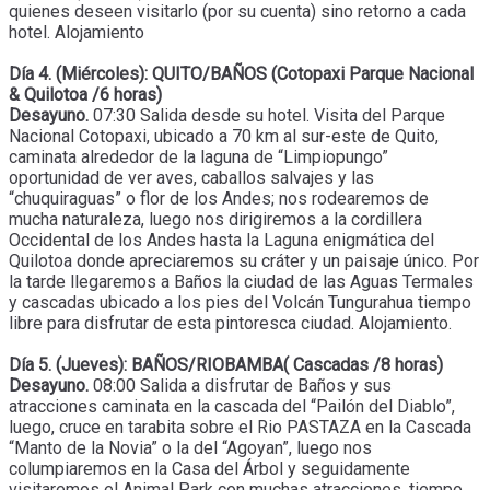
quienes deseen visitarlo (por su cuenta) sino retorno a cada
hotel. Alojamiento
Día 4. (Miércoles): QUITO/BAÑOS (Cotopaxi Parque Nacional
& Quilotoa /6 horas)
Desayuno.
07:30 Salida desde su hotel. Visita del Parque
Nacional Cotopaxi, ubicado a 70 km al sur-este de Quito,
caminata alrededor de la laguna de “Limpiopungo”
oportunidad de ver aves, caballos salvajes y las
“chuquiraguas” o flor de los Andes; nos rodearemos de
mucha naturaleza, luego nos dirigiremos a la cordillera
Occidental de los Andes hasta la Laguna enigmática del
Quilotoa donde apreciaremos su cráter y un paisaje único. Por
la tarde llegaremos a Baños la ciudad de las Aguas Termales
y cascadas ubicado a los pies del Volcán Tungurahua tiempo
libre para disfrutar de esta pintoresca ciudad. Alojamiento.
Día 5. (Jueves): BAÑOS/RIOBAMBA( Cascadas /8 horas)
Desayuno.
08:00 Salida a disfrutar de Baños y sus
atracciones caminata en la cascada del “Pailón del Diablo”,
luego, cruce en tarabita sobre el Rio PASTAZA en la Cascada
“Manto de la Novia” o la del “Agoyan”, luego nos
columpiaremos en la Casa del Árbol y seguidamente
visitaremos el Animal Park con muchas atracciones, tiempo