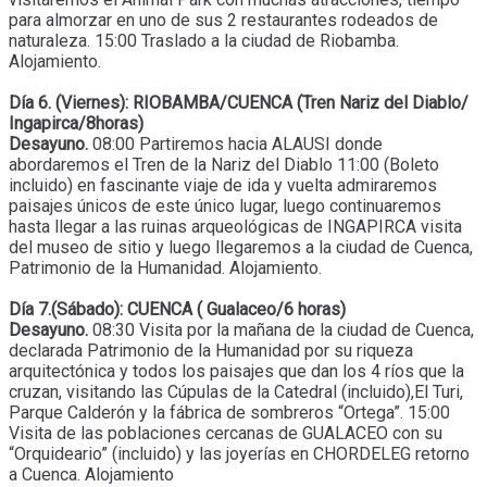
para almorzar en uno de sus 2 restaurantes rodeados de
naturaleza. 15:00 Traslado a la ciudad de Riobamba.
Alojamiento.
Día 6. (Viernes): RIOBAMBA/CUENCA (Tren Nariz del Diablo/
Ingapirca/8horas)
Desayuno.
08:00 Partiremos hacia ALAUSI donde
abordaremos el Tren de la Nariz del Diablo 11:00 (Boleto
incluido) en fascinante viaje de ida y vuelta admiraremos
paisajes únicos de este único lugar, luego continuaremos
hasta llegar a las ruinas arqueológicas de INGAPIRCA visita
del museo de sitio y luego llegaremos a la ciudad de Cuenca,
Patrimonio de la Humanidad. Alojamiento.
Día 7.(Sábado): CUENCA ( Gualaceo/6 horas)
Desayuno.
08:30 Visita por la mañana de la ciudad de Cuenca,
declarada Patrimonio de la Humanidad por su riqueza
arquitectónica y todos los paisajes que dan los 4 ríos que la
cruzan, visitando las Cúpulas de la Catedral (incluido),El Turi,
Parque Calderón y la fábrica de sombreros “Ortega”. 15:00
Visita de las poblaciones cercanas de GUALACEO con su
“Orquideario” (incluido) y las joyerías en CHORDELEG retorno
a Cuenca. Alojamiento