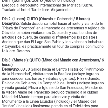
Día 1. (Domingo): QUITO (Vuelo no incluido)
Llegada al aeropuerto internacional de Mariscal Sucre.
Traslado al hotel. Tarde libre. Alojamiento.
Día 2. (Lunes): QUITO (Otavalo + Cotacachi/ 8 horas)
Desayuno.
Salida desde su hotel hacia el norte y visita de la
“Plaza de Ponchos” en el mercado de artesanías y tejidos de
Otavalo, también visitaremos Cotacachi y sus tiendas de
artículos de cuero, de camino disfrutaremos los paisajes
Andinos que dan El Lago San Pablo y los volcanes Imbabura
y Cayambe, es prácticamente un tour de compras con mucho
folklore. Retorno
Día 3. (Martes ): QUITO (Mitad del Mundo con Atracciones/ 6
horas)
Desayuno.
08:30 Salida hacia el Centro Histórico “Patrimonio
de la Humanidad”, visitaremos la Basílica (incluye ingreso
para conocer sus torres y vitrales gigantes), Plaza Grande,
Palacio de Gobierno, La Compañía de Jesús (incluye ingreso
y visita guiada) Plaza e Iglesia de San Francisco, Mirador de
la Virgen Alada del Panecillo seguido traslado a la ciudad
Mitad del Mundo tiempo para almorzar y visita del
Monumento a la Línea Ecuador (incluido) y el Museo del
“Intiñan” (incluido) finalmente parada en el Teleférico para