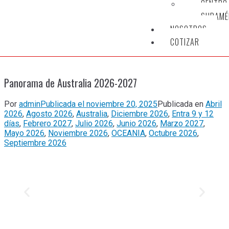
CENTRO
SURAMÉ
NOSOTROS
COTIZAR
Panorama de Australia 2026-2027
Por
admin
Publicada el
noviembre 20, 2025
Publicada en
Abril
2026
,
Agosto 2026
,
Australia
,
Diciembre 2026
,
Entra 9 y 12
días
,
Febrero 2027
,
Julio 2026
,
Junio 2026
,
Marzo 2027
,
Mayo 2026
,
Noviembre 2026
,
OCEANIA
,
Octubre 2026
,
Septiembre 2026